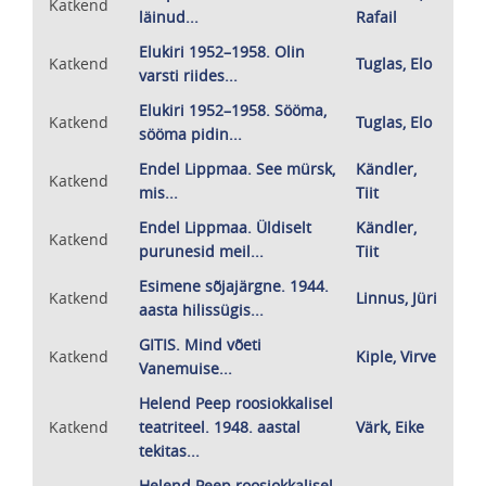
Katkend
läinud...
Rafail
Elukiri 1952–1958. Olin
Katkend
Tuglas, Elo
varsti riides...
Elukiri 1952–1958. Sööma,
Katkend
Tuglas, Elo
sööma pidin...
Endel Lippmaa. See mürsk,
Kändler,
Katkend
mis...
Tiit
Endel Lippmaa. Üldiselt
Kändler,
Katkend
purunesid meil...
Tiit
Esimene sõjajärgne. 1944.
Katkend
Linnus, Jüri
aasta hilissügis...
GITIS. Mind võeti
Katkend
Kiple, Virve
Vanemuise...
Helend Peep roosiokkalisel
Katkend
teatriteel. 1948. aastal
Värk, Eike
tekitas...
Helend Peep roosiokkalisel