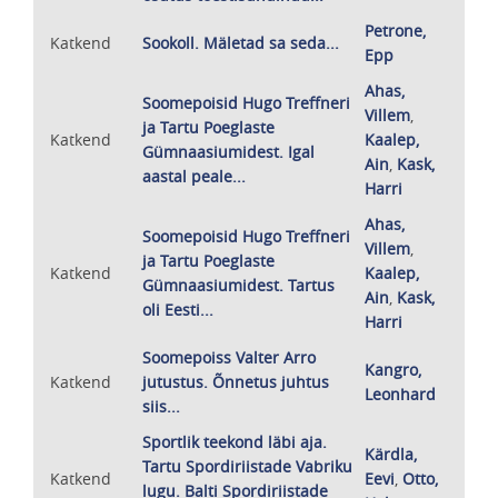
Petrone,
Katkend
Sookoll. Mäletad sa seda...
Epp
Ahas,
Soomepoisid Hugo Treffneri
Villem
,
ja Tartu Poeglaste
Katkend
Kaalep,
Gümnaasiumidest. Igal
Ain
,
Kask,
aastal peale...
Harri
Ahas,
Soomepoisid Hugo Treffneri
Villem
,
ja Tartu Poeglaste
Katkend
Kaalep,
Gümnaasiumidest. Tartus
Ain
,
Kask,
oli Eesti...
Harri
Soomepoiss Valter Arro
Kangro,
Katkend
jutustus. Õnnetus juhtus
Leonhard
siis...
Sportlik teekond läbi aja.
Kärdla,
Tartu Spordiriistade Vabriku
Katkend
Eevi
,
Otto,
lugu. Balti Spordiriistade