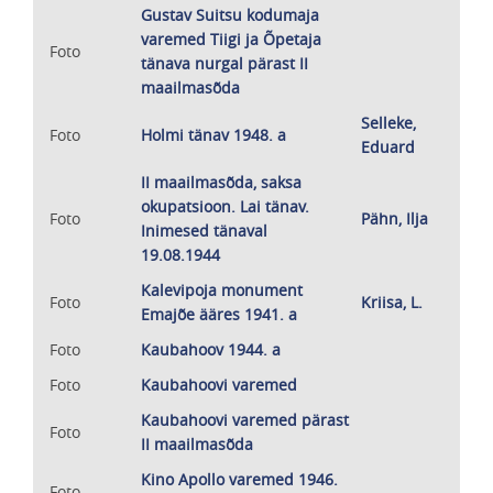
Gustav Suitsu kodumaja
varemed Tiigi ja Õpetaja
Foto
tänava nurgal pärast II
maailmasõda
Selleke,
Foto
Holmi tänav 1948. a
Eduard
II maailmasõda, saksa
okupatsioon. Lai tänav.
Foto
Pähn, Ilja
Inimesed tänaval
19.08.1944
Kalevipoja monument
Foto
Kriisa, L.
Emajõe ääres 1941. a
Foto
Kaubahoov 1944. a
Foto
Kaubahoovi varemed
Kaubahoovi varemed pärast
Foto
II maailmasõda
Kino Apollo varemed 1946.
Foto