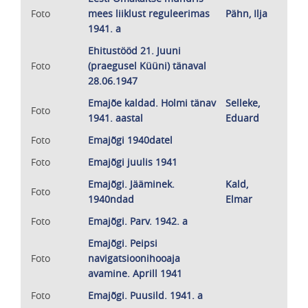
Foto
mees liiklust reguleerimas
Pähn, Ilja
1941. a
Ehitustööd 21. Juuni
Foto
(praegusel Küüni) tänaval
28.06.1947
Emajõe kaldad. Holmi tänav
Selleke,
Foto
1941. aastal
Eduard
Foto
Emajõgi 1940datel
Foto
Emajõgi juulis 1941
Emajõgi. Jääminek.
Kald,
Foto
1940ndad
Elmar
Foto
Emajõgi. Parv. 1942. a
Emajõgi. Peipsi
Foto
navigatsioonihooaja
avamine. Aprill 1941
Foto
Emajõgi. Puusild. 1941. a