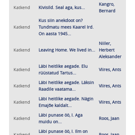
Kangro,
Katkend
Kivisild. Seal aga, kus...
Bernard
Kus siin anekdoot on?
Katkend
Tundmatu mees Kaarel Ird.
On aasta 1945...
Niiler,
Katkend
Leaving Home. We lived in...
Herbert
Aleksander
Läbi heitlike aegade. Elu
Katkend
Viires, Ants
rüüstatud Tartus...
Läbi heitlike aegade. Läksin
Katkend
Viires, Ants
Raadile vaatama...
Läbi heitlike aegade. Nägin
Katkend
Viires, Ants
Emajõe kaldalt...
Läbi punase öö, I. Aga
Katkend
Roos, Jaan
muidu on...
Läbi punase öö, I. Ilm on
Katkend
Roos, Jaan