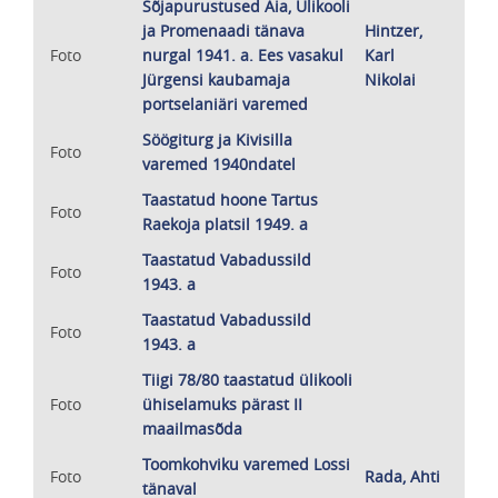
Sõjapurustused Aia, Ülikooli
ja Promenaadi tänava
Hintzer,
Foto
nurgal 1941. a. Ees vasakul
Karl
Jürgensi kaubamaja
Nikolai
portselaniäri varemed
Söögiturg ja Kivisilla
Foto
varemed 1940ndatel
Taastatud hoone Tartus
Foto
Raekoja platsil 1949. a
Taastatud Vabadussild
Foto
1943. a
Taastatud Vabadussild
Foto
1943. a
Tiigi 78/80 taastatud ülikooli
Foto
ühiselamuks pärast II
maailmasõda
Toomkohviku varemed Lossi
Foto
Rada, Ahti
tänaval