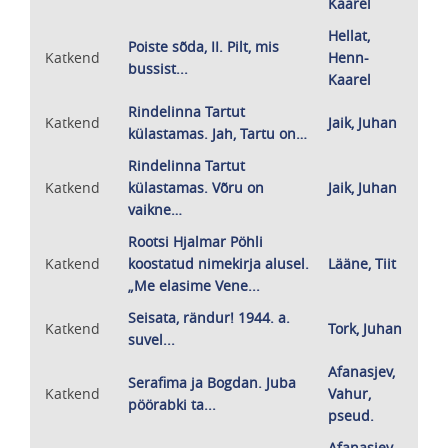
Kaarel
Hellat,
Poiste sõda, II. Pilt, mis
Katkend
Henn-
bussist...
Kaarel
Rindelinna Tartut
Katkend
Jaik, Juhan
külastamas. Jah, Tartu on…
Rindelinna Tartut
Katkend
külastamas. Võru on
Jaik, Juhan
vaikne…
Rootsi Hjalmar Pöhli
Katkend
koostatud nimekirja alusel.
Lääne, Tiit
„Me elasime Vene...
Seisata, rändur! 1944. a.
Katkend
Tork, Juhan
suvel...
Afanasjev,
Serafima ja Bogdan. Juba
Katkend
Vahur,
pöörabki ta...
pseud.
Afanasjev,