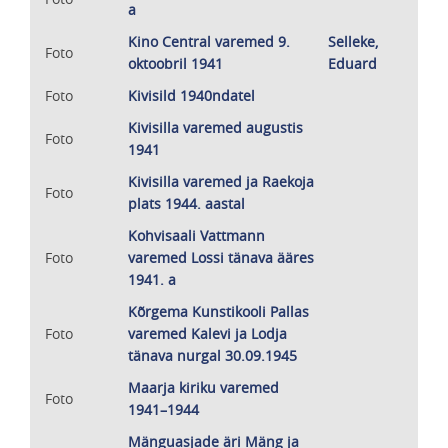
a
Kino Central varemed 9.
Selleke,
Foto
oktoobril 1941
Eduard
Foto
Kivisild 1940ndatel
Kivisilla varemed augustis
Foto
1941
Kivisilla varemed ja Raekoja
Foto
plats 1944. aastal
Kohvisaali Vattmann
Foto
varemed Lossi tänava ääres
1941. a
Kõrgema Kunstikooli Pallas
Foto
varemed Kalevi ja Lodja
tänava nurgal 30.09.1945
Maarja kiriku varemed
Foto
1941–1944
Mänguasjade äri Mäng ja