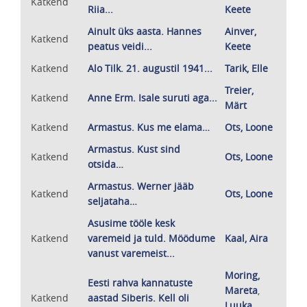
Katkend
Riia...
Keete
Ainult üks aasta. Hannes
Ainver,
Katkend
peatus veidi...
Keete
Katkend
Alo Tilk. 21. augustil 1941...
Tarik, Elle
Treier,
Katkend
Anne Erm. Isale suruti aga...
Märt
Katkend
Armastus. Kus me elama…
Ots, Loone
Armastus. Kust sind
Katkend
Ots, Loone
otsida…
Armastus. Werner jääb
Katkend
Ots, Loone
seljataha…
Asusime tööle kesk
Katkend
varemeid ja tuld. Möödume
Kaal, Aira
vanust varemeist...
Moring,
Eesti rahva kannatuste
Mareta
,
Katkend
aastad Siberis. Kell oli
Luuka,