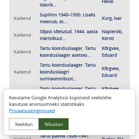
Helve
Vabrik...
Supilinn 1940–1950. Lisaks
Katkend
Kurg, Ivar
meenub, et...
Sõjast sõelutud. 1944. aasta
Napierski,
Katkend
märtsikuul...
Kersti
Tartu koonduslaager. Tartu
Kõrgvee,
Katkend
koonduslaager asetses...
Eduard
Tartu koonduslaager. Tartu
Kõrgvee,
Katkend
koonduslaagri
Eduard
surmaomnibust...
Tartu koonduslaager. Tartu
Kõrgvee,
Katkend
tankitõrjekraav asub...
Eduard
Kasutame Google Analyticsi küpsiseid veebilehe
kasutuse anonüümseks statistikaks.
Tartu linna statistikabüroo
Privaatsustingimused
materjalid Eesti
Katkend
Uuet, Liivi
Riigiarhiivis. Tsiteeriksin
Keeldun
Nõustun
Aksella Latka...
Tartu päevik 1928–1941.