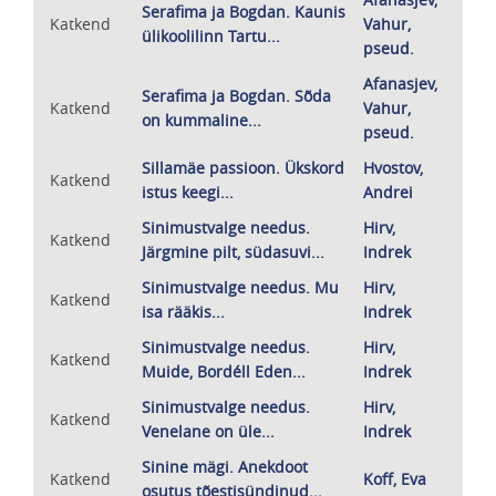
Serafima ja Bogdan. Kaunis
Katkend
Vahur,
ülikoolilinn Tartu...
pseud.
Afanasjev,
Serafima ja Bogdan. Sõda
Katkend
Vahur,
on kummaline...
pseud.
Sillamäe passioon. Ükskord
Hvostov,
Katkend
istus keegi...
Andrei
Sinimustvalge needus.
Hirv,
Katkend
Järgmine pilt, südasuvi...
Indrek
Sinimustvalge needus. Mu
Hirv,
Katkend
isa rääkis...
Indrek
Sinimustvalge needus.
Hirv,
Katkend
Muide, Bordéll Eden...
Indrek
Sinimustvalge needus.
Hirv,
Katkend
Venelane on üle...
Indrek
Sinine mägi. Anekdoot
Katkend
Koff, Eva
osutus tõestisündinud...