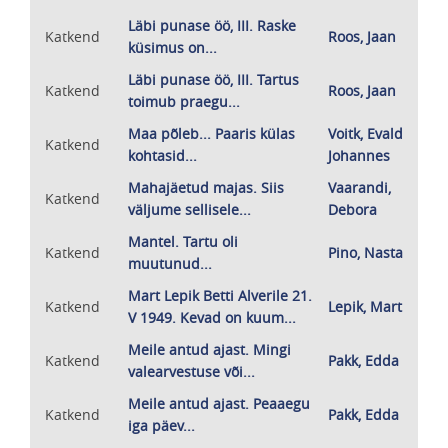
Läbi punase öö, III. Raske
Katkend
Roos, Jaan
küsimus on...
Läbi punase öö, III. Tartus
Katkend
Roos, Jaan
toimub praegu...
Maa põleb... Paaris külas
Voitk, Evald
Katkend
kohtasid...
Johannes
Mahajäetud majas. Siis
Vaarandi,
Katkend
väljume sellisele...
Debora
Mantel. Tartu oli
Katkend
Pino, Nasta
muutunud...
Mart Lepik Betti Alverile 21.
Katkend
Lepik, Mart
V 1949. Kevad on kuum...
Meile antud ajast. Mingi
Katkend
Pakk, Edda
valearvestuse või...
Meile antud ajast. Peaaegu
Katkend
Pakk, Edda
iga päev...