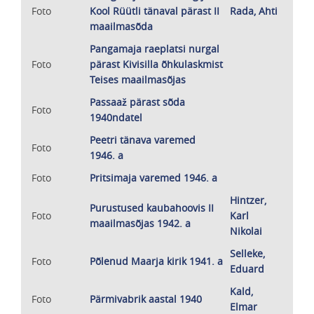
Foto
Kool Rüütli tänaval pärast II
Rada, Ahti
maailmasõda
Pangamaja raeplatsi nurgal
Foto
pärast Kivisilla õhkulaskmist
Teises maailmasõjas
Passaaž pärast sõda
Foto
1940ndatel
Peetri tänava varemed
Foto
1946. a
Foto
Pritsimaja varemed 1946. a
Hintzer,
Purustused kaubahoovis II
Foto
Karl
maailmasõjas 1942. a
Nikolai
Selleke,
Foto
Põlenud Maarja kirik 1941. a
Eduard
Kald,
Foto
Pärmivabrik aastal 1940
Elmar