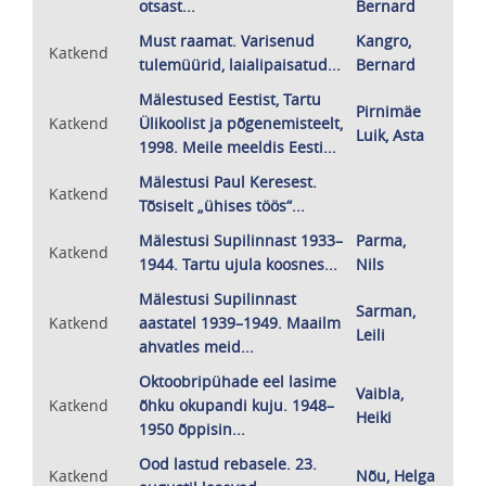
otsast...
Bernard
Must raamat. Varisenud
Kangro,
Katkend
tulemüürid, laialipaisatud...
Bernard
Mälestused Eestist, Tartu
Pirnimäe
Katkend
Ülikoolist ja põgenemisteelt,
Luik, Asta
1998. Meile meeldis Eesti...
Mälestusi Paul Keresest.
Katkend
Tõsiselt „ühises töös“...
Mälestusi Supilinnast 1933–
Parma,
Katkend
1944. Tartu ujula koosnes...
Nils
Mälestusi Supilinnast
Sarman,
Katkend
aastatel 1939–1949. Maailm
Leili
ahvatles meid...
Oktoobripühade eel lasime
Vaibla,
Katkend
õhku okupandi kuju. 1948–
Heiki
1950 õppisin...
Ood lastud rebasele. 23.
Katkend
Nõu, Helga