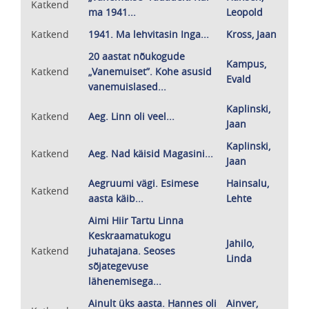
Katkend
ma 1941...
Leopold
Katkend
1941. Ma lehvitasin Inga...
Kross, Jaan
20 aastat nõukogude
Kampus,
Katkend
„Vanemuiset”. Kohe asusid
Evald
vanemuislased...
Kaplinski,
Katkend
Aeg. Linn oli veel...
Jaan
Kaplinski,
Katkend
Aeg. Nad käisid Magasini...
Jaan
Aegruumi vägi. Esimese
Hainsalu,
Katkend
aasta käib...
Lehte
Aimi Hiir Tartu Linna
Keskraamatukogu
Jahilo,
Katkend
juhatajana. Seoses
Linda
sõjategevuse
lähenemisega...
Ainult üks aasta. Hannes oli
Ainver,