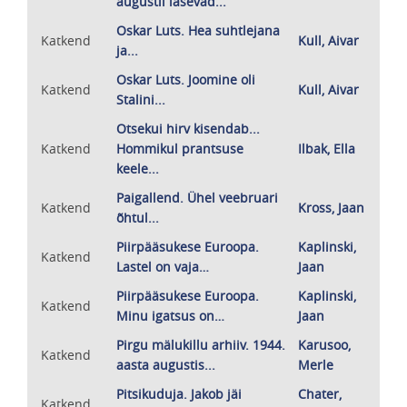
augustil lasevad...
Oskar Luts. Hea suhtlejana
Katkend
Kull, Aivar
ja...
Oskar Luts. Joomine oli
Katkend
Kull, Aivar
Stalini...
Otsekui hirv kisendab...
Katkend
Hommikul prantsuse
Ilbak, Ella
keele...
Paigallend. Ühel veebruari
Katkend
Kross, Jaan
õhtul...
Piirpääsukese Euroopa.
Kaplinski,
Katkend
Lastel on vaja…
Jaan
Piirpääsukese Euroopa.
Kaplinski,
Katkend
Minu igatsus on…
Jaan
Pirgu mälukillu arhiiv. 1944.
Karusoo,
Katkend
aasta augustis...
Merle
Pitsikuduja. Jakob jäi
Chater,
Katkend