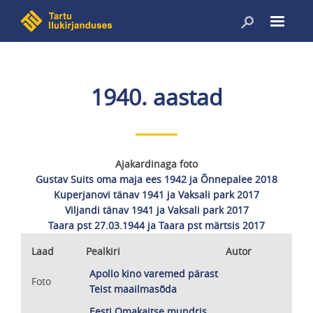
Liigu
edasi
põhisisu
juurde
1940. aastad
Ajakardinaga foto
Gustav Suits oma maja ees 1942 ja Õnnepalee 2018
Kuperjanovi tänav 1941 ja Vaksali park 2017
Viljandi tänav 1941 ja Vaksali park 2017
Taara pst 27.03.1944 ja Taara pst märtsis 2017
Laad
Pealkiri
Autor
Apollo kino varemed pärast
Foto
Teist maailmasõda
Eesti Omakaitse mundris