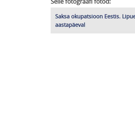
Selle fotograafi fotod:
Saksa okupatsioon Eestis. Lipueh
aastapäeval