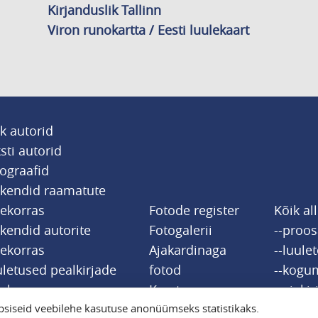
Kirjanduslik Tallinn
Viron runokartta / Eesti luulekaart
k autorid
sti autorid
ograafid
tkendid raamatute
jekorras
Fotode register
Kõik al
kendid autorite
Fotogalerii
--proo
jekorras
Ajakardinaga
--luule
letused pealkirjade
fotod
--kogu
jekorras
Kaart
--ajakir
siseid veebilehe kasutuse anonüümseks statistikaks.