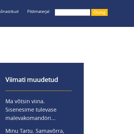
õnastikud
Pildimaterjal
Otsing
Viimati muudetud
Ma võtsin viina.
Sisenesime tulevase
malevakomandöri...
Minu Tartu. Samavõrra,