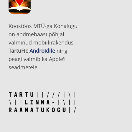
Koostöös MTÜ-ga Kohalugu
on andmebaasi põhjal
valminud mobiilirakendus
TartuFic
Androidile
ning
peagi valmib ka Apple'i
seadmetele.