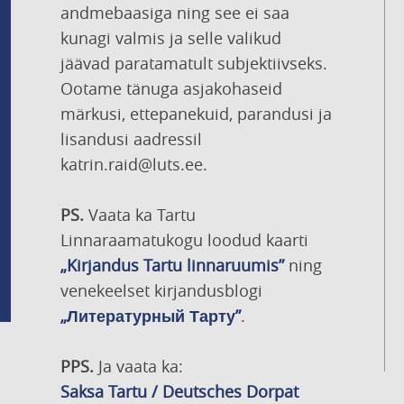
andmebaasiga ning see ei saa
kunagi valmis ja selle valikud
jäävad paratamatult subjektiivseks.
Ootame tänuga asjakohaseid
märkusi, ettepanekuid, parandusi ja
lisandusi aadressil
katrin.raid@luts.ee.
PS.
Vaata ka Tartu
Linnaraamatukogu loodud kaarti
„Kirjandus Tartu linnaruumis”
ning
venekeelset kirjandusblogi
„Литературный Тарту”
.
PPS.
Ja vaata ka:
Saksa Tartu / Deutsches Dorpat