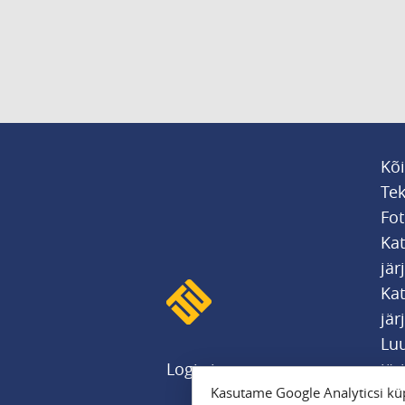
Kõi
Tek
Fot
Ka
jär
Kat
jär
Luu
Logi sisse
jär
Kasutame Google Analyticsi küp