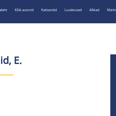
aleht
Kõik autorid
Katkendid
Luuletused
Allikad
Märks
id, E.