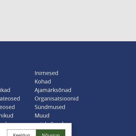
Inimesed
Kohad
likad
Ajamärksõnad
sateosed
Organisatsioonid
teosed
Sündmused
mikud
Muud
jad
märksõnad
Keeldun
Nõustun