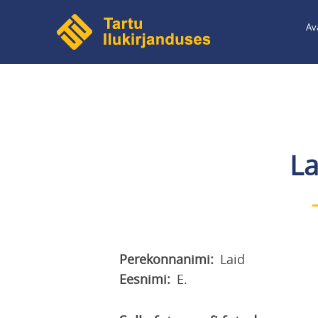
Liigu
Av
edasi
põhisisu
juurde
La
Perekonnanimi
Laid
Eesnimi
E.