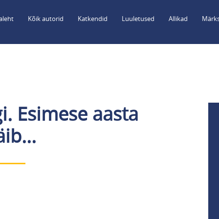
aleht
Kõik autorid
Katkendid
Luuletused
Allikad
Märks
i. Esimese aasta
äib...