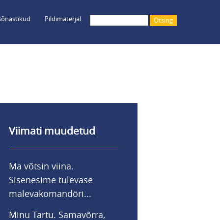
õnastikud
Pildimaterjal
Otsing
Viimati muudetud
Ma võtsin viina.
Sisenesime tulevase
malevakomandöri...
Minu Tartu. Samavõrra,