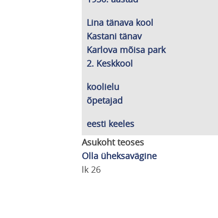
Lina tänava kool
Kastani tänav
Karlova mõisa park
2. Keskkool
koolielu
õpetajad
eesti keeles
Asukoht teoses
Olla üheksavägine
lk 26