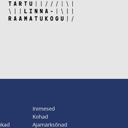
Inimesed
Kohad
likad
Ajamärksõnad