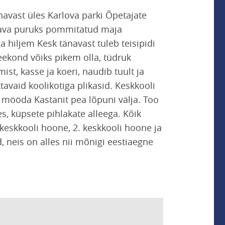
navast üles Karlova parki Õpetajate
änava puruks pommitatud maja
ga hiljem Kesk tänavast tuleb teisipidi
Teekond võiks pikem olla, tüdruk
st, kasse ja koeri, naudib tuult ja
tavaid koolikotiga plikasid. Keskkooli
a mööda Kastanit pea lõpuni välja. Too
es, küpsete pihlakate alleega. Kõik
 keskkooli hoone, 2. keskkooli hoone ja
 neis on alles nii mõnigi eestiaegne