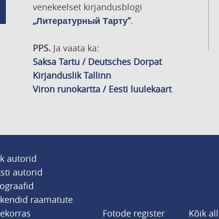
venekeelset kirjandusblogi
„Литературный Тарту”
.
PPS.
Ja vaata ka:
Saksa Tartu / Deutsches Dorpat
Kirjanduslik Tallinn
Viron runokartta / Eesti luulekaart
k autorid
sti autorid
ograafid
tkendid raamatute
jekorras
Fotode register
Kõik al