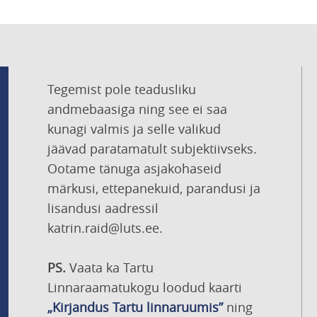
Tegemist pole teadusliku
andmebaasiga ning see ei saa
kunagi valmis ja selle valikud
jäävad paratamatult subjektiivseks.
Ootame tänuga asjakohaseid
märkusi, ettepanekuid, parandusi ja
lisandusi aadressil
katrin.raid@luts.ee.
PS.
Vaata ka Tartu
Linnaraamatukogu loodud kaarti
„Kirjandus Tartu linnaruumis”
ning