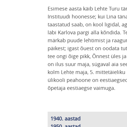
Esimese aasta käib Lehte Turu tä
Instituudi hoonesse; kui Lina t
taastatud saab, on kool ligidal, a
läbi Karlova pargi alla kõndida. 
märkab puude lehtimist ja raagumi
päikest; igast õuest on oodata tut
tee ongi õige pikk, Õnnest üles j
on ilus suur maja, sügaval aia se
kolm Lehte maja, 5. mittetäieliku
ülikooli peahoone on eestiaegsed,
õpetaja eestiaegse vaimuga.
1940. aastad
1950. aastad