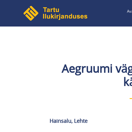
Liigu
Av
edasi
põhisisu
juurde
Aegruumi väg
k
Hainsalu, Lehte