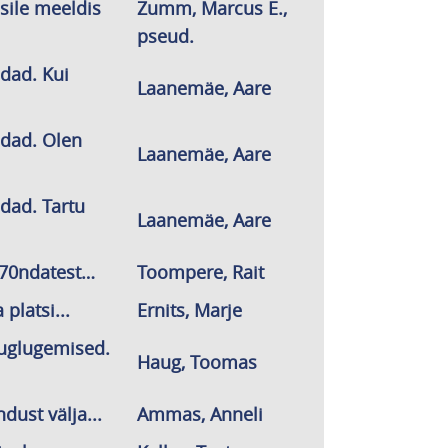
isile meeldis
Zumm, Marcus E.,
pseud.
dad. Kui
Laanemäe, Aare
dad. Olen
Laanemäe, Aare
ad. Tartu
Laanemäe, Aare
970ndatest…
Toompere, Rait
platsi...
Ernits, Marje
auglugemised.
Haug, Toomas
dust välja...
Ammas, Anneli