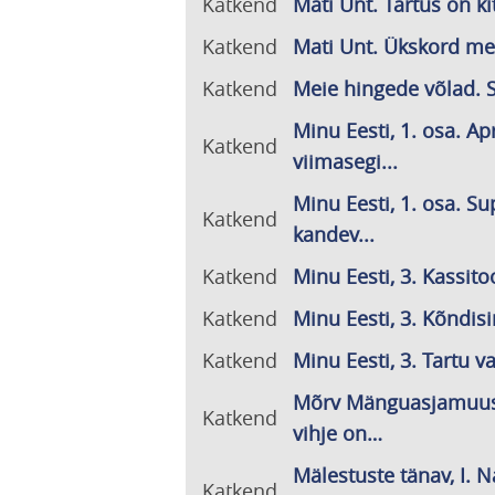
Katkend
Mati Unt. Tartus on kit
Katkend
Mati Unt. Ükskord mei
Katkend
Meie hingede võlad. Si
Minu Eesti, 1. osa. Apr
Katkend
viimasegi...
Minu Eesti, 1. osa. S
Katkend
kandev...
Katkend
Minu Eesti, 3. Kassito
Katkend
Minu Eesti, 3. Kõndisin
Katkend
Minu Eesti, 3. Tartu va
Mõrv Mänguasjamuus
Katkend
vihje on…
Mälestuste tänav, I. 
Katkend