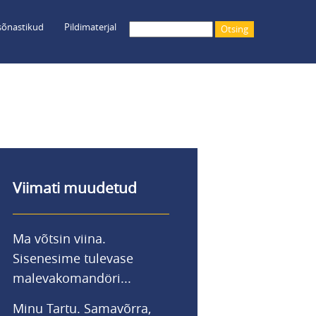
õnastikud
Pildimaterjal
Otsing
Viimati muudetud
Ma võtsin viina.
Sisenesime tulevase
malevakomandöri...
Minu Tartu. Samavõrra,