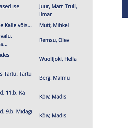
lased ise
Juur, Mart
,
Trull,
Ilmar
 Kalle võis...
Mutt, Mihkel
 valu.
Remsu, Olev
...
ades
Wuolijoki, Hella
s Tartu. Tartu
Berg, Maimu
d. 11.b. Ka
Kõiv, Madis
d. 9.b. Midagi
Kõiv, Madis