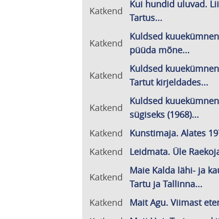
Kui hundid uluvad. Li
Katkend
Tartus...
Kuldsed kuuekümnen
Katkend
püüda mõne...
Kuldsed kuuekümnen
Katkend
Tartut kirjeldades...
Kuldsed kuuekümnend
Katkend
sügiseks (1968)...
Katkend
Kunstimaja. Alates 1
Katkend
Leidmata. Üle Raekoja 
Maie Kalda lähi- ja k
Katkend
Tartu ja Tallinna...
Katkend
Mait Agu. Viimast eten