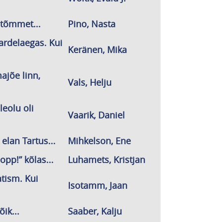
tõmmet...
Pino, Nasta
rdelaegas. Kui
Keränen, Mika
ajõe linn,
Vals, Helju
eolu oli
Vaarik, Daniel
elan Tartus...
Mihkelson, Ene
opp!” kõlas...
Luhamets, Kristjan
tism. Kui
Isotamm, Jaan
ik...
Saaber, Kalju