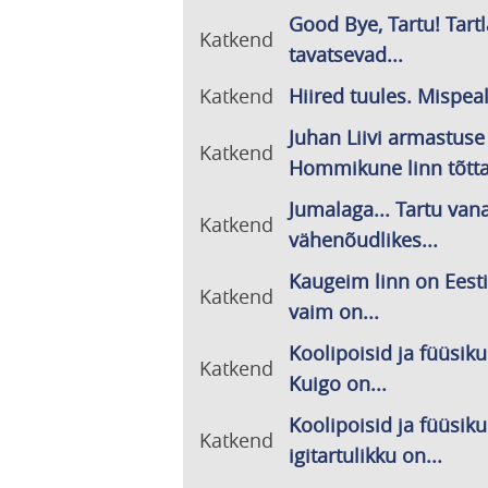
Good Bye, Tartu! Tart
Katkend
tavatsevad...
Katkend
Hiired tuules. Mispeale
Juhan Liivi armastuse
Katkend
Hommikune linn tõttas
Jumalaga... Tartu van
Katkend
vähenõudlikes...
Kaugeim linn on Eesti
Katkend
vaim on...
Koolipoisid ja füüsiku
Katkend
Kuigo on...
Koolipoisid ja füüsiku
Katkend
igitartulikku on...