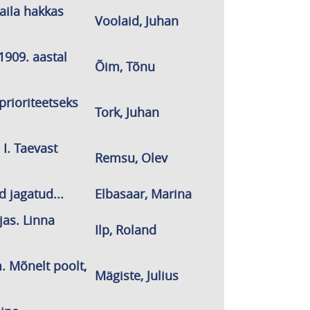
Maila hakkas
Voolaid, Juhan
1909. aastal
Õim, Tõnu
 prioriteetseks
Tork, Juhan
I. Taevast
Remsu, Olev
d jagatud...
Elbasaar, Marina
jas. Linna
Ilp, Roland
m. Mõnelt poolt,
Mägiste, Julius