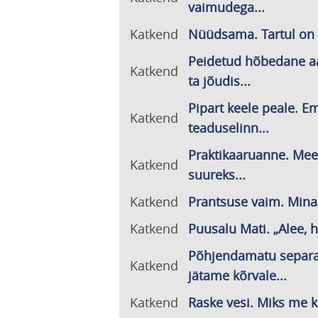
vaimudega...
Katkend
Nüüdsama. Tartul on 
Peidetud hõbedane aa
Katkend
ta jõudis...
Pipart keele peale. Em
Katkend
teaduselinn...
Praktikaaruanne. Meel
Katkend
suureks...
Katkend
Prantsuse vaim. Mina 
Katkend
Puusalu Mati. „Alee, h
Põhjendamatu separa
Katkend
jätame kõrvale...
Katkend
Raske vesi. Miks me kõ