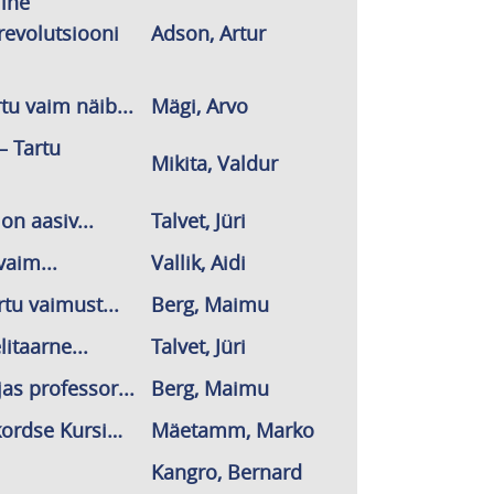
line
revolutsiooni
Adson, Artur
rtu vaim näib...
Mägi, Arvo
 – Tartu
Mikita, Valdur
on aasiv...
Talvet, Jüri
vaim...
Vallik, Aidi
rtu vaimust...
Berg, Maimu
litaarne...
Talvet, Jüri
as professor...
Berg, Maimu
kordse Kursi…
Mäetamm, Marko
Kangro, Bernard