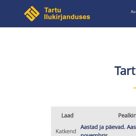
Liigu
Av
edasi
põhisisu
juurde
Tar
Laad
Pealkir
Aastad ja päevad. Aas
Katkend
novembris...