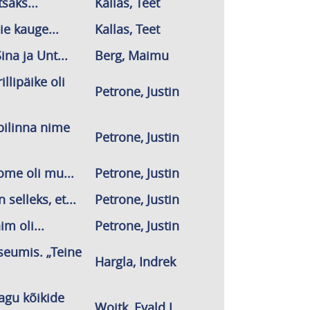
saks...
Kallas, Teet
e kauge...
Kallas, Teet
na ja Unt...
Berg, Maimu
illipäike oli
Petrone, Justin
upilinna nime
Petrone, Justin
ome oli mu...
Petrone, Justin
 selleks, et...
Petrone, Justin
im oli...
Petrone, Justin
eumis. „Teine
Hargla, Indrek
Nagu kõikide
Woitk, Evald J.