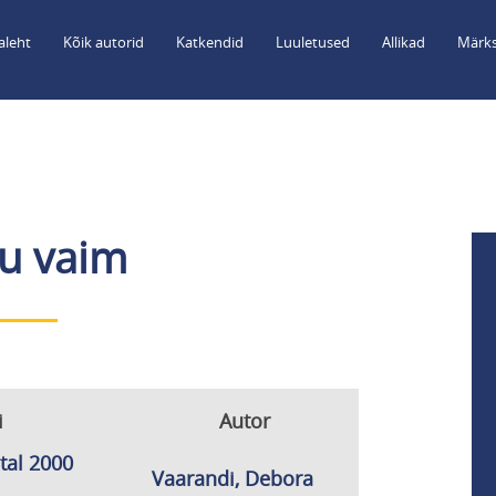
aleht
Kõik autorid
Katkendid
Luuletused
Allikad
Märks
tu vaim
i
Autor
tal 2000
Vaarandi, Debora