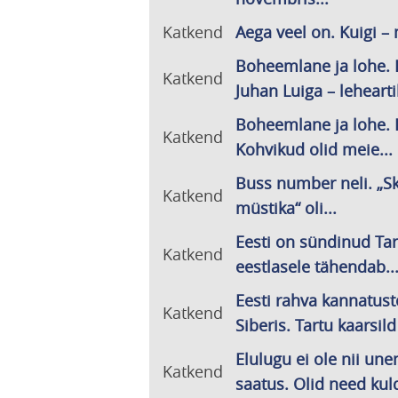
Katkend
Aega veel on. Kuigi – 
Boheemlane ja lohe. 
Katkend
Juhan Luiga – leheartik
Boheemlane ja lohe. 
Katkend
Kohvikud olid meie...
Buss number neli. „S
Katkend
müstika“ oli...
Eesti on sündinud Tart
Katkend
eestlasele tähendab..
Eesti rahva kannatust
Katkend
Siberis. Tartu kaarsild
Elulugu ei ole nii une
Katkend
saatus. Olid need kuld