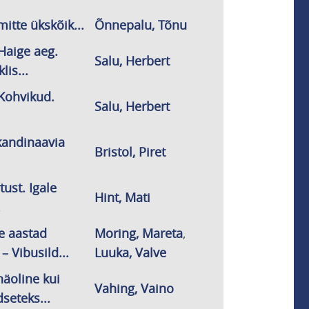
mitte ükskõik...
Õnnepalu, Tõnu
Haige aeg.
Salu, Herbert
lis...
Kohvikud.
Salu, Herbert
kandinaavia
Bristol, Piret
ust. Igale
Hint, Mati
.
e aastad
Moring, Mareta
,
 – Vibusild...
Luuka, Valve
näoline kui
Vahing, Vaino
seteks...