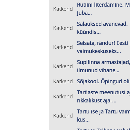
Rutiini literdamine. 
Katkend
juba…
Salauksed avanevad. 
Katkend
küündis...
Seisata, rändur! Eesti
Katkend
vaimukeskuseks...
Supilinna armastajad, 
Katkend
ilmunud vihane…
Katkend
Sõjakool. Õpingud oli
Tartlaste meenutusi a
Katkend
rikkalikust aja-...
Tartu ise ja Tartu vai
Katkend
kus...