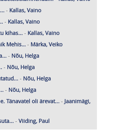
...
-
Kallas, Vaino
..
-
Kallas, Vaino
tu kihas...
-
Kallas, Vaino
anik Mehis…
-
Märka, Veiko
...
-
Nõu, Helga
.
-
Nõu, Helga
tatud...
-
Nõu, Helga
..
-
Nõu, Helga
Tänavatel oli ärevat...
-
Jaanimägi,
uta...
-
Viiding, Paul