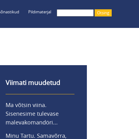
õnastikud
Pildimaterjal
Otsing
Viimati muudetud
Ma võtsin viina.
Sisenesime tulevase
malevakomandöri...
Minu Tartu. Samavõrra,