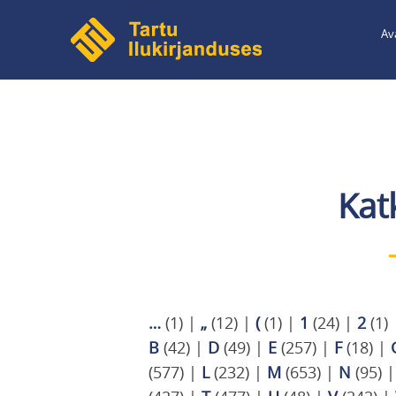
Liigu
Av
edasi
põhisisu
juurde
Kat
…
(1)
|
„
(12)
|
(
(1)
|
1
(24)
|
2
(1)
B
(42)
|
D
(49)
|
E
(257)
|
F
(18)
|
(577)
|
L
(232)
|
M
(653)
|
N
(95)