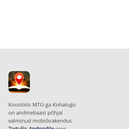
Koostöös MTÜ-ga Kohalugu
on andmebaasi põhjal
valminud mobiilirakendus
TartuFic
Androidile
ning