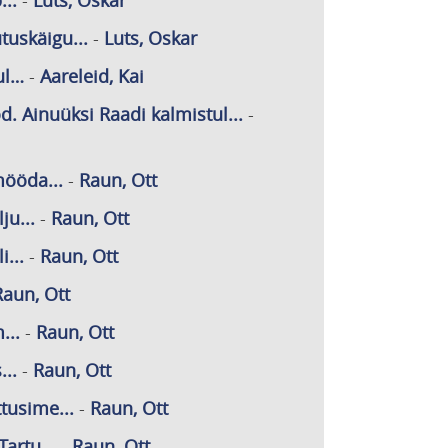
...
-
Luts, Oskar
tuskäigu...
-
Luts, Oskar
ul…
-
Aareleid, Kai
. Ainuüksi Raadi kalmistul...
-
mööda...
-
Raun, Ott
ju...
-
Raun, Ott
...
-
Raun, Ott
Raun, Ott
...
-
Raun, Ott
...
-
Raun, Ott
tusime...
-
Raun, Ott
artu...
-
Raun, Ott