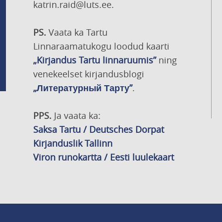
katrin.raid@luts.ee.
PS.
Vaata ka Tartu
Linnaraamatukogu loodud kaarti
„Kirjandus Tartu linnaruumis”
ning
venekeelset kirjandusblogi
„Литературный Тарту”
.
PPS.
Ja vaata ka:
Saksa Tartu / Deutsches Dorpat
Kirjanduslik Tallinn
Viron runokartta / Eesti luulekaart