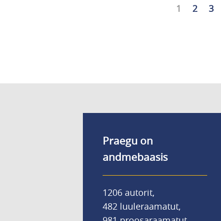
Eesolev
1
Lehekü
2
Le
3
Pagination
leht
Praegu on
andmebaasis
1206 autorit,
482 luuleraamatut,
981 proosaraamatut,