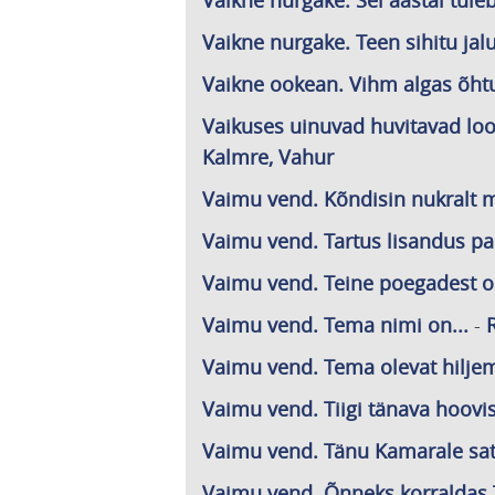
Vaikne nurgake. Sel aastal tuleb
Vaikne nurgake. Teen sihitu jalu
Vaikne ookean. Vihm algas õht
Vaikuses uinuvad huvitavad lood
Kalmre, Vahur
Vaimu vend. Kõndisin nukralt 
Vaimu vend. Tartus lisandus pal
Vaimu vend. Teine poegadest oli
Vaimu vend. Tema nimi on...
-
Vaimu vend. Tema olevat hiljem
Vaimu vend. Tiigi tänava hoovis
Vaimu vend. Tänu Kamarale sat
Vaimu vend. Õnneks korraldas T