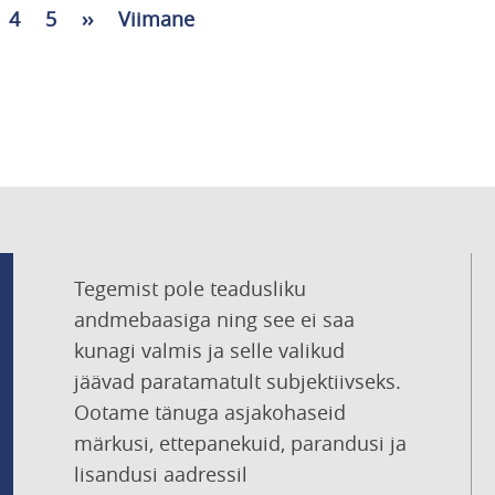
lg
hekülg
Lehekülg
4
Lehekülg
5
Järgmine
››
Viimane
Viimane
leht
leht
Tegemist pole teadusliku
andmebaasiga ning see ei saa
kunagi valmis ja selle valikud
jäävad paratamatult subjektiivseks.
Ootame tänuga asjakohaseid
märkusi, ettepanekuid, parandusi ja
lisandusi aadressil