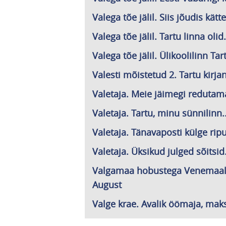
Valega tõe jälil. Siis jõudis kätte
Valega tõe jälil. Tartu linna olid.
Valega tõe jälil. Ülikoolilinn Tar
Valesti mõistetud 2. Tartu kirj
Valetaja. Meie jäimegi redutama
Valetaja. Tartu, minu sünnilinn..
Valetaja. Tänavaposti külge ripu
Valetaja. Üksikud julged sõitsid.
Valgamaa hobustega Venemaale. 
August
Valge krae. Avalik öömaja, maks