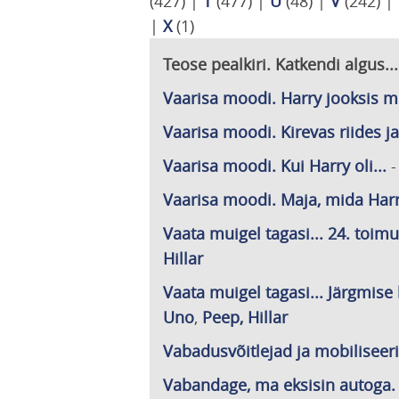
(427)
|
T
(477)
|
U
(48)
|
V
(242)
|
|
X
(1)
Teose pealkiri. Katkendi algus...
Vaarisa moodi. Harry jooksis
Vaarisa moodi. Kirevas riides ja.
Vaarisa moodi. Kui Harry oli...
Vaarisa moodi. Maja, mida Harry
Vaata muigel tagasi... 24. toimus
Hillar
Vaata muigel tagasi... Järgmise 
Uno
,
Peep, Hillar
Vabadusvõitlejad ja mobiliseeritu
Vabandage, ma eksisin autoga. Ku