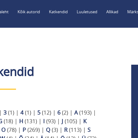
aleht
Kõik autorid
Katkendid
Luuletused
Allikad
Märks
kendid
|
3
(1)
|
4
(1)
|
5
(12)
|
6
(2)
|
A
(193)
|
G
(18)
|
H
(131)
|
I
(93)
|
J
(105)
|
K
|
O
(78)
|
P
(269)
|
Q
(3)
|
R
(113)
|
S