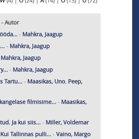
W
(4)
|
Õ
(24)
|
Ä
(14)
|
Ö
(13)
|
Ü
(72)
 - Autor
 mööda…
-
Mahkra, Jaagup
..
-
Mahkra, Jaagup
-
Mahkra, Jaagup
...
-
Mahkra, Jaagup
 Tartu...
-
Maasikas, Uno
,
Peep,
kangelase filmisime...
-
Maasikas,
d. Ja kui siis...
-
Miller, Voldemar
i Tallinnas pulli...
-
Vaino, Margo