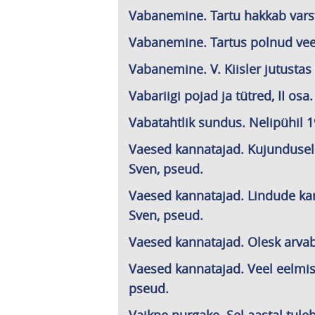
Vabanemine. Tartu hakkab varsti
Vabanemine. Tartus polnud veel
Vabanemine. V. Kiisler jutustas 
Vabariigi pojad ja tütred, II osa
Vabatahtlik sundus. Nelipühil 194
Vaesed kannatajad. Kujundusel
Sven, pseud.
Vaesed kannatajad. Lindude ka
Sven, pseud.
Vaesed kannatajad. Olesk arvab,
Vaesed kannatajad. Veel eelmise
pseud.