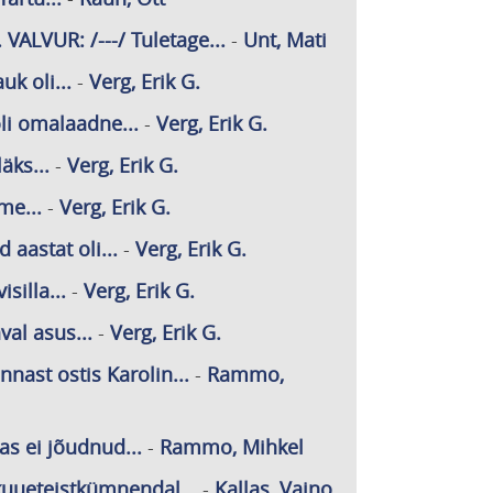
VALVUR: /---/ Tuletage...
-
Unt, Mati
k oli...
-
Verg, Erik G.
li omalaadne...
-
Verg, Erik G.
äks...
-
Verg, Erik G.
me...
-
Verg, Erik G.
aastat oli...
-
Verg, Erik G.
silla...
-
Verg, Erik G.
val asus...
-
Verg, Erik G.
innast ostis Karolin...
-
Rammo,
as ei jõudnud...
-
Rammo, Mihkel
i kuueteistkümnendal...
-
Kallas, Vaino