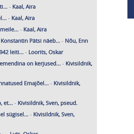
...
-
Kaal, Aira
...
-
Kaal, Aira
meile...
-
Kaal, Aira
. Konstantin Pätsi näeb...
-
Nõu, Enn
2 leiti...
-
Loorits, Oskar
emendina on kerjused...
-
Kivisildnik,
nnatused Emajõel...
-
Kivisildnik,
 et...
-
Kivisildnik, Sven, pseud.
l sügisel...
-
Kivisildnik, Sven,