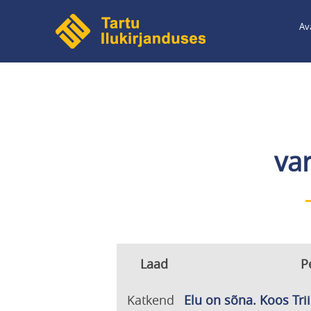
Liigu
Av
edasi
põhisisu
juurde
va
Laad
Pe
Katkend
Elu on sõna. Koos Trii