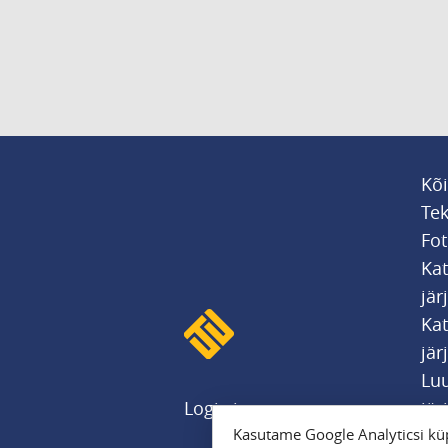
Kõi
Tek
Fot
Ka
jär
Kat
jär
Luu
Logi sisse
jär
Kasutame Google Analyticsi küp