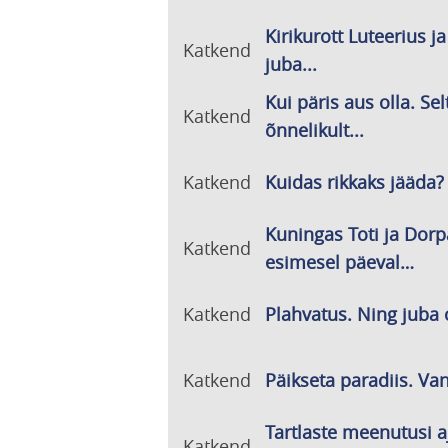
Kirikurott Luteerius j
Katkend
juba...
Kui päris aus olla. Se
Katkend
õnnelikult...
Katkend
Kuidas rikkaks jääda? 
Kuningas Toti ja Dorpa
Katkend
esimesel päeval…
Katkend
Plahvatus. Ning juba o
Katkend
Päikseta paradiis. Van
Tartlaste meenutusi a
Katkend