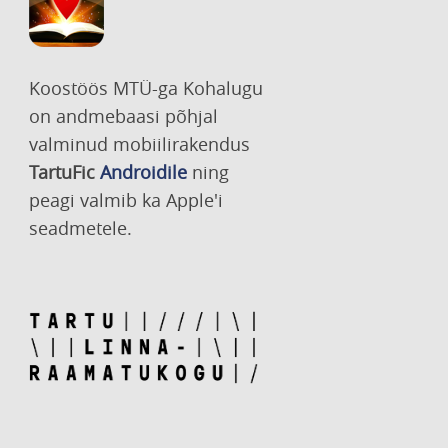
Koostöös MTÜ-ga Kohalugu
on andmebaasi põhjal
valminud mobiilirakendus
TartuFic
Androidile
ning
peagi valmib ka Apple'i
seadmetele.