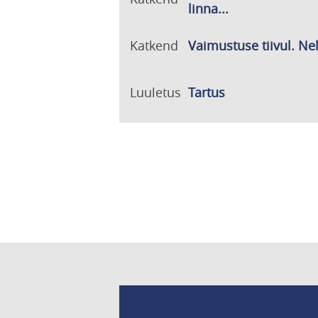
linna...
Katkend
Vaimustuse tiivul. Ne
Luuletus
Tartus