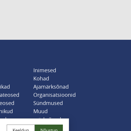
Inimesed
Kohad
likad
Ajamärksõnad
sateosed
Organisatsioonid
teosed
Sündmused
mikud
Muud
jad
märksõnad
Keeldun
Nõustun