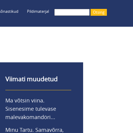
õnastikud
Pildimaterjal
Otsing
Viimati muudetud
Ma võtsin viina.
Sisenesime tulevase
malevakomandöri...
Minu Tartu. Samavõrra,