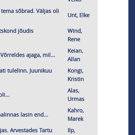
a tema sõbrad. Väljas oli
Unt, Elke
ltskond jõudis
Wind,
Rene
Keian,
Võrreldes ajaga, mil...
Allan
ti tulelinn. Juunikuu
Kongi,
Kristin
Alas,
li...
Urmas
Kahro,
alinnas lasin end...
Marek
jas. Arvestades Tartu
Ilp,