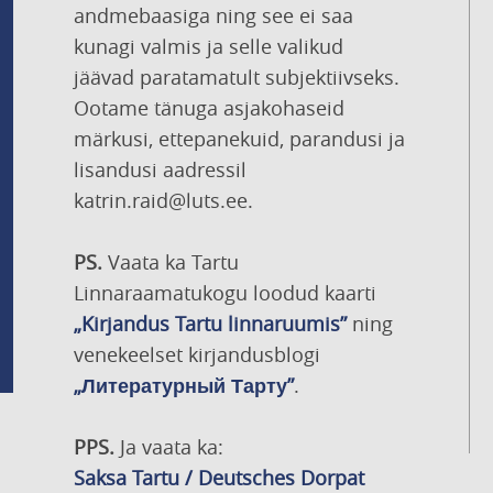
andmebaasiga ning see ei saa
kunagi valmis ja selle valikud
jäävad paratamatult subjektiivseks.
Ootame tänuga asjakohaseid
märkusi, ettepanekuid, parandusi ja
lisandusi aadressil
katrin.raid@luts.ee.
PS.
Vaata ka Tartu
Linnaraamatukogu loodud kaarti
„Kirjandus Tartu linnaruumis”
ning
venekeelset kirjandusblogi
„Литературный Тарту”
.
PPS.
Ja vaata ka:
Saksa Tartu / Deutsches Dorpat