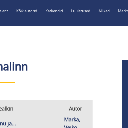
aleht
Kõik autorid
Katkendid
Luuletused
Allikad
Märks
nalinn
alkiri
Autor
Märka,
nu ja...
Veiko