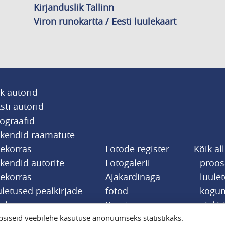
Kirjanduslik Tallinn
Viron runokartta / Eesti luulekaart
k autorid
sti autorid
ograafid
tkendid raamatute
jekorras
Fotode register
Kõik al
kendid autorite
Fotogalerii
--proo
jekorras
Ajakardinaga
--luule
letused pealkirjade
fotod
--kogu
jekorras
Kaart
--ajakir
siseid veebilehe kasutuse anonüümseks statistikaks.