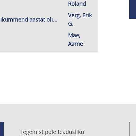
Roland
Verg, Erik
likümmend aastat oli...
G.
Mäe,
Aarne
Tegemist pole teadusliku