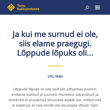
Liigu
edasi
põhisisu
juurde
Ja kui me surnud ei ole,
siis elame praegugi.
Lõppude lõpuks oli...
Unt, Mati
Lõppude lõpuks oli see vaid üks põhjamaa pisilinn,
endasse suletud ja suurtest muredest vabastatud, ja
inimesed ei pruukinud otsustada asjade üle, millest nad
ei teadnud, et nad nende üle otsustada võivad. Halli