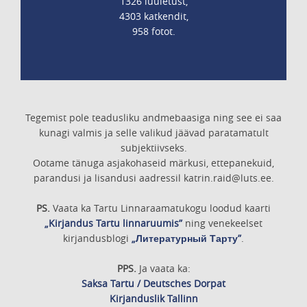
1326 luuletust,
4303 katkendit,
958 fotot.
Tegemist pole teadusliku andmebaasiga ning see ei saa
kunagi valmis ja selle valikud jäävad paratamatult
subjektiivseks.
Ootame tänuga asjakohaseid märkusi, ettepanekuid,
parandusi ja lisandusi aadressil katrin.raid@luts.ee.
PS.
Vaata ka Tartu Linnaraamatukogu loodud kaarti
„Kirjandus Tartu linnaruumis”
ning venekeelset
kirjandusblogi
„Литературный Тарту”
.
PPS.
Ja vaata ka:
Saksa Tartu / Deutsches Dorpat
Kirjanduslik Tallinn