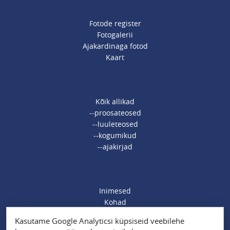
Fotode register
Fotogalerii
Ajakardinaga fotod
Kaart
Kõik allikad
--proosateosed
--luuleteosed
--kogumikud
--ajakirjad
Inimesed
Kohad
Ajamärksõnad
Kasutame Google Analyticsi küpsiseid veebilehe
Organisatsioonid