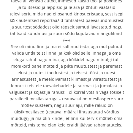
taeva all venisid autod, inimesed käisid tööl ja poodides
ja tülitsesid ja leppisid jälle ära ja õhtuti vaatasid
televiisorit, mida nad ei osanud kinost eristada, sest isegi
kõik autentsed reportaažid tähtsatest päevasündmustest
ja suurtest sõdadest olid täpselt samuti lavastatud nagu
tähtsaid sündmusi ja suuri sõdu kujutavad mängufilmid.
/---/
See oli minu linn ja ma ei sallinud teda, aga mul polnud
valida ühtki teist linna. Ja kõik olid selle linnaga ja oma
eluga rahul nagu mina, aga kõikidel nagu minulgi tuli
mõnikord pähe mõtteid ja pilte muutustest ja paremast
elust ja uutest taotlustest ja teisest tööst ja uuest
armastusest ja meeldivamast kliimast ja viirastustest ja
lennust teistele taevakehadele ja surmast ja jumalast ja
valgusest ja sõjast ja rahust. Tol korral võtsin väga tõsiselt
paralleeli mesilastaruga – teatavasti on mesilaspere suur
mõtlev süsteem, nagu suur aju, mille rakud on
üksikmesilased (teataval määral lihtsustatud võrdlus
muidugi), ja ma olin kindel, et linn kui tervik mõtleb oma
mõtteid, mis tema elanikele eraldi jäävad tabamatuteks.