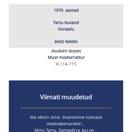
1970. aastad
Tartu kuvand
linnaelu
eesti keeles
Asukoht teoses
Must mootorrattur
lk 114–115
Viimati muudetud
Ma võtsin viina. Sisenesime tulevase
malevakomandöri...
Minu Tartu. Samavõrra, kui on...