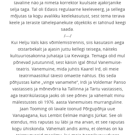
tavaline näo ja nimeta korrektor kuulsate ajakirjanike
selja taga. Tal oli Edasis regulaarne keeleveerg, ja sellega
mõjutas ta kogu avalikku keelekasutust, sest tema terava
keele ja teraste tähelepanekute objektiks ei tahtnud keegi
saada.
/---/
Kui Helju Vals käis võimlemistrennis, siis kasutasin aega
otstarbekalt ja ajasin juttu kellegi teisega, näiteks
kultuuriosakonna juhataja Lia Kevvaiga. Temaga olid mul
põnevad jututunnid, sest käisin igal õhtul Vanemuise-
teatris. Vanemuine, mida juhtis Kaarel Ird, oli meie
teatrimaastikul täiesti omaette nähtus. Eks seda
põhjustas kahe „vinge vanamehe“, Irdi ja Voldemar Panso
vastasseis ja mõnevõrra ka Tallinna ja Tartu vastasseis,
aga teatrikülastaja jaoks oli see põnev. Ja vähemalt minu
mälestustes oli 1976. aasta Vanemuises murranguline.
Jaan Tooming oli lavale toonud Põrgupõhja uue
Vanapagana, kus Lembit Eelmäe mängis Jürkat. See oli
etendus, mis raputas su läbi ja ma arvan, et see raputas
kogu ühiskonda. Vähemalt andis aimu, et olemas on ka