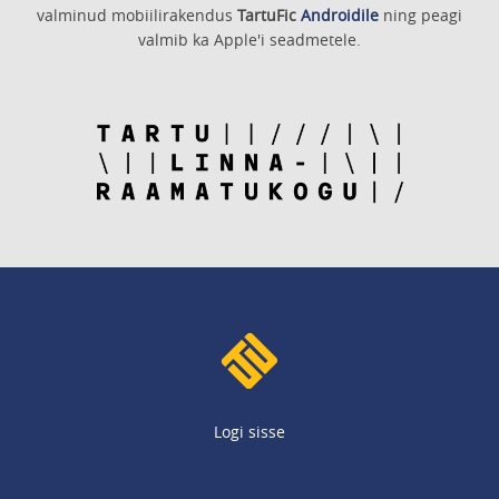
valminud mobiilirakendus
TartuFic
Androidile
ning peagi
valmib ka Apple'i seadmetele.
Logi sisse