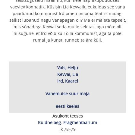
teistsuguseid maailmu, kui meie hapnikupuuduses
vaevlev konnatiik. Küsisin Lia Kevvailt, et kuidas see vana
paadunud kommunist Ird ometi on oma teatris midagi
sellist lubanud nagu Vanapagan oli? Ma ei mäleta täpselt,
mis sõnadega Kevvai seda mulle seletas, aga mõte oli
niisugune, et Ird võib küll olla kommunist, aga ta pole
rumal ja kunsti tunneb ta ära küll.
Vals, Helju
Kevvai, Lia
Ird, Kaarel
Vanemuise suur maja
eesti keeles
Asukoht teoses
Kuldne aeg. Fragmentaarium
lk 78–79