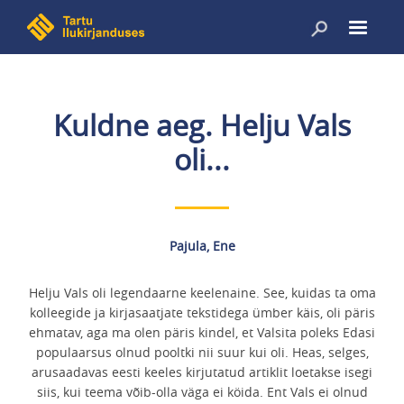
Liigu
edasi
põhisisu
juurde
Kuldne aeg. Helju Vals
oli...
Pajula, Ene
Helju Vals oli legendaarne keelenaine. See, kuidas ta oma
kolleegide ja kirjasaatjate tekstidega ümber käis, oli päris
ehmatav, aga ma olen päris kindel, et Valsita poleks Edasi
populaarsus olnud pooltki nii suur kui oli. Heas, selges,
arusaadavas eesti keeles kirjutatud artiklit loetakse isegi
siis, kui teema võib-olla väga ei köida. Ent Vals ei olnud