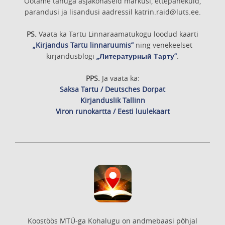
Ootame tänuga asjakohaseid märkusi, ettepanekuid,
parandusi ja lisandusi aadressil katrin.raid@luts.ee.
PS.
Vaata ka Tartu Linnaraamatukogu loodud kaarti
„Kirjandus Tartu linnaruumis”
ning venekeelset
kirjandusblogi
„Литературный Тарту”
.
PPS.
Ja vaata ka:
Saksa Tartu / Deutsches Dorpat
Kirjanduslik Tallinn
Viron runokartta / Eesti luulekaart
Koostöös MTÜ-ga Kohalugu on andmebaasi põhjal