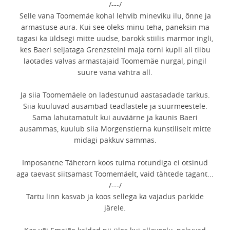
/---/
Selle vana Toomemäe kohal lehvib mineviku ilu, õnne ja
armastuse aura. Kui see oleks minu teha, paneksin ma
tagasi ka üldsegi mitte uudse, barokk stiilis marmor ingli,
kes Baeri seljataga Grenzsteini maja torni kupli all tiibu
laotades valvas armastajaid Toomemäe nurgal, pingil
suure vana vahtra all.
Ja siia Toomemäele on ladestunud aastasadade tarkus.
Siia kuuluvad ausambad teadlastele ja suurmeestele.
Sama lahutamatult kui auväärne ja kaunis Baeri
ausammas, kuulub siia Morgenstierna kunstiliselt mitte
midagi pakkuv sammas.
Imposantne Tähetorn koos tuima rotundiga ei otsinud
aga taevast siitsamast Toomemäelt, vaid tähtede tagant...
/---/
Tartu linn kasvab ja koos sellega ka vajadus parkide
järele.