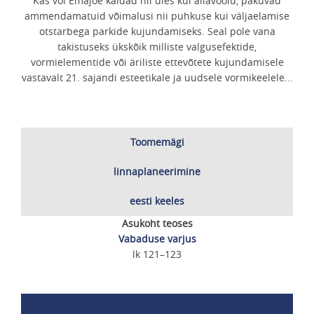
Kas või Emajõe kaldad nii üles kui allavoolu, pakuvad
ammendamatuid võimalusi nii puhkuse kui väljaelamise
otstarbega parkide kujundamiseks. Seal pole vana
takistuseks ükskõik milliste valgusefektide,
vormielementide või äriliste ettevõtete kujundamisele
vastavalt 21. sajandi esteetikale ja uudsele vormikeelele...
Toomemägi
linnaplaneerimine
eesti keeles
Asukoht teoses
Vabaduse varjus
lk 121–123