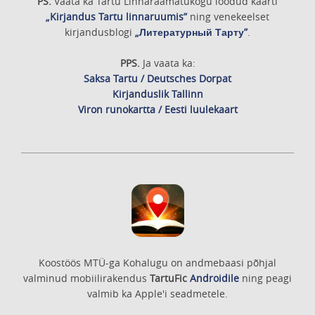
PS.
Vaata ka Tartu Linnaraamatukogu loodud kaarti
„Kirjandus Tartu linnaruumis”
ning venekeelset
kirjandusblogi
„Литературный Тарту”
.
PPS.
Ja vaata ka:
Saksa Tartu / Deutsches Dorpat
Kirjanduslik Tallinn
Viron runokartta / Eesti luulekaart
Koostöös MTÜ-ga Kohalugu on andmebaasi põhjal
valminud mobiilirakendus
TartuFic
Androidile
ning peagi
valmib ka Apple'i seadmetele.