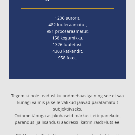
1206 autorit,
482 luuleraamatut,
981 proosaraamatut,
158 kogumikku,
1326 luuletust,
4303 katkendit,
958 fotot.
Tegemist pole teadusliku andmebaasiga ning see ei saa
kunagi valmis ja selle valikud jäävad paratamatult
subjektiivseks.
Ootame tänuga asjakohaseid märkusi, ettepanekuid,
parandusi ja lisandusi aadressil katrin.raid@luts.ee.