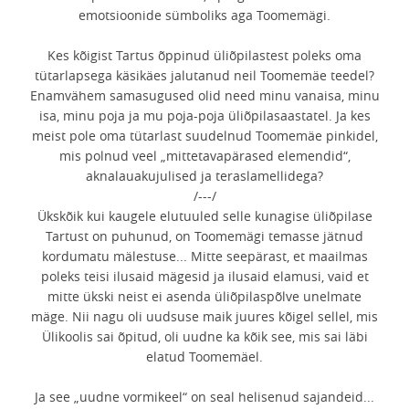
emotsioonide sümboliks aga Toomemägi.
Kes kõigist Tartus õppinud üliõpilastest poleks oma
tütarlapsega käsikäes jalutanud neil Toomemäe teedel?
Enamvähem samasugused olid need minu vanaisa, minu
isa, minu poja ja mu poja-poja üliõpilasaastatel. Ja kes
meist pole oma tütarlast suudelnud Toomemäe pinkidel,
mis polnud veel „mittetavapärased elemendid“,
aknalauakujulised ja teraslamellidega?
/---/
Ükskõik kui kaugele elutuuled selle kunagise üliõpilase
Tartust on puhunud, on Toomemägi temasse jätnud
kordumatu mälestuse... Mitte seepärast, et maailmas
poleks teisi ilusaid mägesid ja ilusaid elamusi, vaid et
mitte ükski neist ei asenda üliõpilaspõlve unelmate
mäge. Nii nagu oli uudsuse maik juures kõigel sellel, mis
Ülikoolis sai õpitud, oli uudne ka kõik see, mis sai läbi
elatud Toomemäel.
Ja see „uudne vormikeel“ on seal helisenud sajandeid...