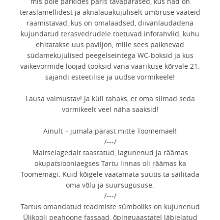
mis pole parkides päris tavapärased, kus nad on
teraslamellidest ja aknalauakujuliselt ümbruse vaateid
raamistavad, kus on omalaadsed, diivanlaudadena
kujundatud terasvedrudele toetuvad infotahvlid, kuhu
ehitatakse uus paviljon, mille sees paiknevad
südamekujulised peegelseintega WC-boksid ja kus
väikevormide loojad tooksid vana väärikuse kõrvale 21.
sajandi esteetilise ja uudse vormikeele!
Lausa vaimustav! Ja küll tahaks, et oma silmad seda
vormikeelt veel näha saaksid!
Ainult – jumala pärast mitte Toomemäel!
/---/
Maitselagedalt taastatud, lagunenud ja räämas
okupatsiooniaegses Tartu linnas oli räämas ka
Toomemägi. Kuid kõigele vaatamata suutis ta säilitada
oma võlu ja suursugususe.
/---/
Tartus omandatud teadmiste sümboliks on kujunenud
Ülikooli peahoone fassaad, õpinguaastatel läbielatud