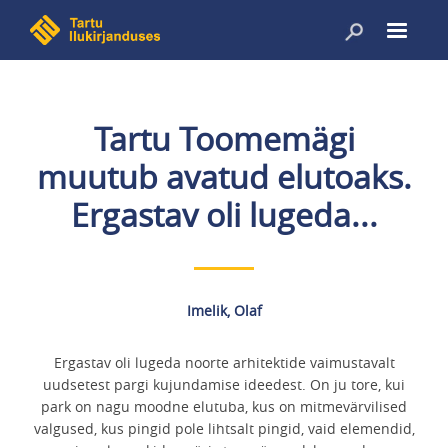
Liigu
edasi
põhisisu
juurde
Tartu Toomemägi
muutub avatud elutoaks.
Ergastav oli lugeda...
Imelik, Olaf
Ergastav oli lugeda noorte arhitektide vaimustavalt
uudsetest pargi kujundamise ideedest. On ju tore, kui
park on nagu moodne elutuba, kus on mitmevärvilised
valgused, kus pingid pole lihtsalt pingid, vaid elemendid,