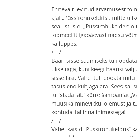
Erinevalt levinud arvamusest to
ajal „Püssirohukeldris“, mitte üli
seal istusid. „Püssirohukelder“ o
loomeeliit igapäevast napsu võtma
ka lõppes.
/---/
Baari sisse saamiseks tuli oodata 
ukse taga, kuni keegi baarist väl
sisse lasi. Vahel tuli oodata mitu 
tasus end kuhjaga ära. Sees sai 
luristada läbi kõrre šampanjat „Va
muusika minevikku, olemust ja tu
kohtuda Tallinna inimestega!
/---/
Vahel käisid „Püssirohukeldris“ k