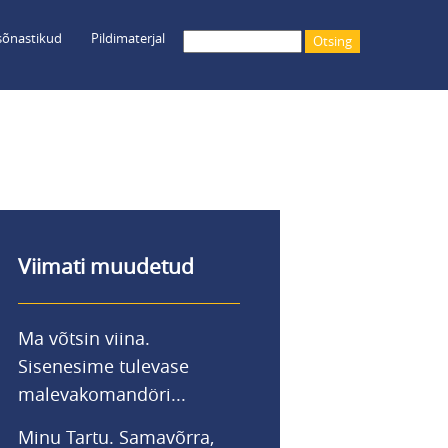
õnastikud
Pildimaterjal
Otsing
Viimati muudetud
Ma võtsin viina.
Sisenesime tulevase
malevakomandöri...
Minu Tartu. Samavõrra,