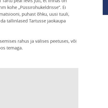
Tartu peal levis jutt, et linnas on
amm kohe „Püssirohukeldrisse“. Ei
tsiooni, puhast õhku, uusi tuuli,
ida tallinlased Tartusse jaokaupa
isemises rahus ja välises peetuses, või
koos temaga.