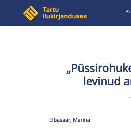
Liigu
Av
edasi
põhisisu
juurde
„Püssirohuke
levinud a
Elbasaar, Marina