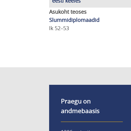
eesti keeles
Asukoht teoses
Slummidiplomaadid
lk 52–53
Praegu on
andmebaasis