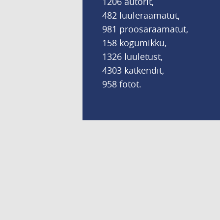
1206 autorit,
482 luuleraamatut,
981 proosaraamatut,
158 kogumikku,
1326 luuletust,
4303 katkendit,
958 fotot.