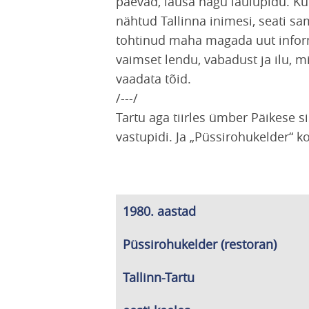
päevad, lausa nagu laulupidu. Kui 
nähtud Tallinna inimesi, seati s
tohtinud maha magada uut informa
vaimset lendu, vabadust ja ilu, m
vaadata tõid.
/---/
Tartu aga tiirles ümber Päikese s
vastupidi. Ja „Püssirohukelder“ 
1980. aastad
Püssirohukelder (restoran)
Tallinn-Tartu