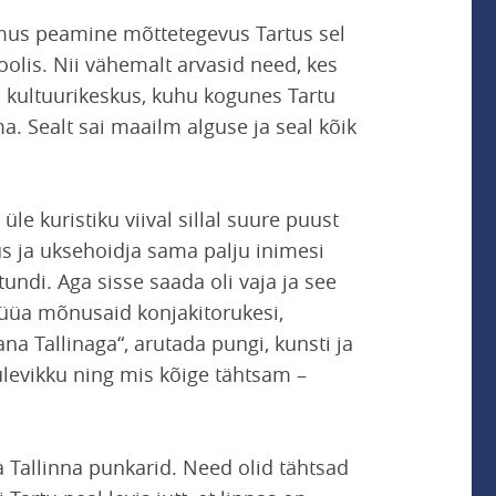
imus peamine mõttetegevus Tartus sel
koolis. Nii vähemalt arvasid need, kes
li kultuurikeskus, kuhu kogunes Tartu
. Sealt sai maailm alguse ja seal kõik
üle kuristiku viival sillal suure puust
jus ja uksehoidja sama palju inimesi
tundi. Aga sisse saada oli vaja ja see
süüa mõnusaid konjakitorukesi,
na Tallinaga“, arutada pungi, kunsti ja
levikku ning mis kõige tähtsam –
a Tallinna punkarid. Need olid tähtsad