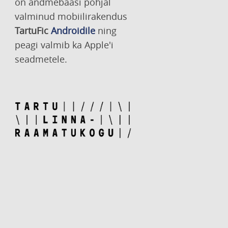
on andmebaasi põhjal
valminud mobiilirakendus
TartuFic
Androidile
ning
peagi valmib ka Apple'i
seadmetele.