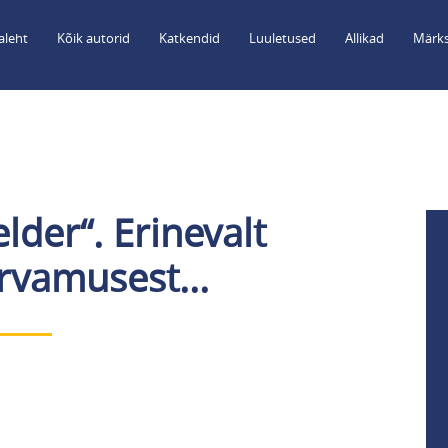
aleht
Kõik autorid
Katkendid
Luuletused
Allikad
Märks
lder“. Erinevalt
rvamusest...