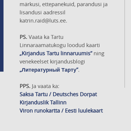
märkusi, ettepanekuid, parandusi ja
lisandusi aadressil
katrin.raid@luts.ee.
PS.
Vaata ka Tartu
Linnaraamatukogu loodud kaarti
„Kirjandus Tartu linnaruumis”
ning
venekeelset kirjandusblogi
„Литературный Тарту”
.
PPS.
Ja vaata ka:
Saksa Tartu / Deutsches Dorpat
Kirjanduslik Tallinn
Viron runokartta / Eesti luulekaart