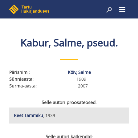
Liigu
edasi
põhisisu
juurde
Kabur, Salme, pseud.
Pärisnimi
Kõiv, Salme
Sünniaasta
1909
Surma-aasta
2007
Selle autori proosateosed:
Reet Tammiku
, 1939
Selle autori katkendid: