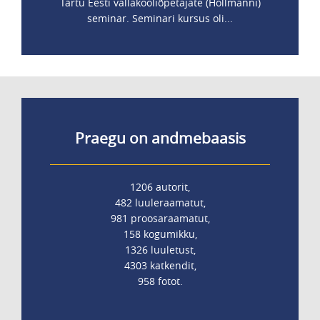
Tartu Eesti vallakooliõpetajate (Hollmanni)
seminar. Seminari kursus oli...
Praegu on andmebaasis
1206 autorit,
482 luuleraamatut,
981 proosaraamatut,
158 kogumikku,
1326 luuletust,
4303 katkendit,
958 fotot.