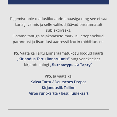
Tegemist pole teadusliku andmebaasiga ning see ei saa
kunagi valmis ja selle valikud jäävad paratamatult
subjektiivseks.
Ootame tänuga asjakohaseid märkusi, ettepanekuid,
parandusi ja lisandusi aadressil katrin.raid@luts.ee.
PS.
Vaata ka Tartu Linnaraamatukogu loodud kaarti
„Kirjandus Tartu linnaruumis”
ning venekeelset
kirjandusblogi
„Литературный Тарту”
.
PPS.
Ja vaata ka:
Saksa Tartu / Deutsches Dorpat
Kirjanduslik Tallinn
Viron runokartta / Eesti luulekaart