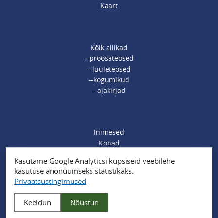
Kaart
Kõik allikad
--proosateosed
--luuleteosed
--kogumikud
--ajakirjad
Inimesed
Kohad
Ajamärksõnad
Kasutame Google Analyticsi küpsiseid veebilehe
Organisatsioonid
kasutuse anonüümseks statistikaks.
Sündmused
Privaatsustingimused
Muud märksõnad
Keeldun
Nõustun
Privaatsustingimused
| Powered by
Drupal