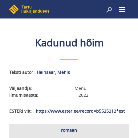
Liigu
edasi
põhisisu
juurde
Kadunud hõim
Teksti autor
Heinsaar, Mehis
Väljaandja
Menu
Ilmumisaasta
2022
ESTERi viit
https://www.ester.ee/record=b5525212*est
Laadimärksõnad
romaan