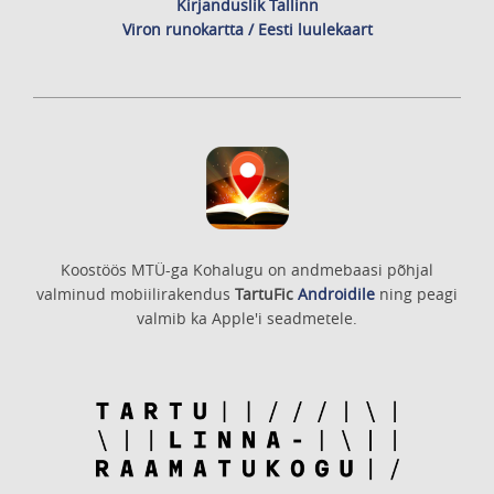
Kirjanduslik Tallinn
Viron runokartta / Eesti luulekaart
Koostöös MTÜ-ga Kohalugu on andmebaasi põhjal
valminud mobiilirakendus
TartuFic
Androidile
ning peagi
valmib ka Apple'i seadmetele.