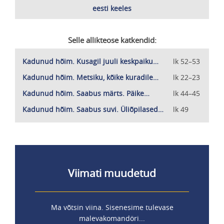
Keeled
eesti keeles
Selle allikteose katkendid:
Kadunud hõim. Kusagil juuli keskpaiku…
lk 52–53
Kadunud hõim. Metsiku, kõike kuradile…
lk 22–23
Kadunud hõim. Saabus märts. Päike…
lk 44–45
Kadunud hõim. Saabus suvi. Üliõpilased…
lk 49
Viimati muudetud
Ma võtsin viina. Sisenesime tulevase
malevakomandöri...