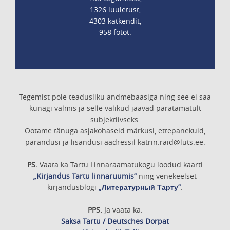
1326 luuletust,
4303 katkendit,
958 fotot.
Tegemist pole teadusliku andmebaasiga ning see ei saa
kunagi valmis ja selle valikud jäävad paratamatult
subjektiivseks.
Ootame tänuga asjakohaseid märkusi, ettepanekuid,
parandusi ja lisandusi aadressil katrin.raid@luts.ee.
PS.
Vaata ka Tartu Linnaraamatukogu loodud kaarti
„Kirjandus Tartu linnaruumis”
ning venekeelset
kirjandusblogi
„Литературный Тарту”
.
PPS.
Ja vaata ka:
Saksa Tartu / Deutsches Dorpat