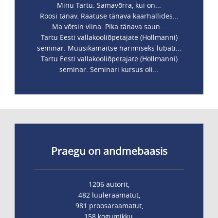
Minu Tartu. Samavõrra, kui on...
Roosi tänav. Raatuse tänava kaarhallides...
Ma võtsin viina. Pika tänava saun...
Tartu Eesti vallakooliõpetajate (Hollmanni)
seminar. Muusikamaitse harimiseks lubati...
Tartu Eesti vallakooliõpetajate (Hollmanni)
seminar. Seminari kursus oli...
Praegu on andmebaasis
1206 autorit,
482 luuleraamatut,
981 proosaraamatut,
158 kogumikku,