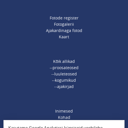
Fotode register
Fotogalerii
Ajakardinaga fotod
Kaart
Kõik allikad
--proosateosed
--luuleteosed
--kogumikud
--ajakirjad
Inimesed
Kohad
Ajamärksõnad
Kasutame Google Analyticsi küpsiseid veebilehe