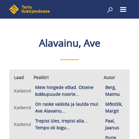
Liigu
edasi
põhisisu
juurde
Alavainu, Ave
Laad
Pealkiri
Autor
Meie hingede võlad. Otsene
Berg,
Katkend
kokkupuude noorte...
Maimu
On raske vaikida ja laulda mul.
Mõistlik,
Katkend
Ave Alavainu...
Margit
Trepist üles, trepist alla…
Paal,
Katkend
Tempo oli kogu…
Jaanus
Purje,