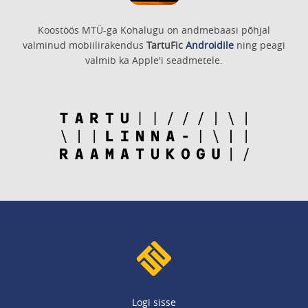
Koostöös MTÜ-ga Kohalugu on andmebaasi põhjal
valminud mobiilirakendus
TartuFic
Androidile
ning peagi
valmib ka Apple'i seadmetele.
Logi sisse