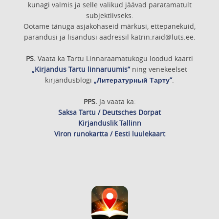
kunagi valmis ja selle valikud jäävad paratamatult
subjektiivseks.
Ootame tänuga asjakohaseid märkusi, ettepanekuid,
parandusi ja lisandusi aadressil katrin.raid@luts.ee.
PS.
Vaata ka Tartu Linnaraamatukogu loodud kaarti
„Kirjandus Tartu linnaruumis”
ning venekeelset
kirjandusblogi
„Литературный Тарту”
.
PPS.
Ja vaata ka:
Saksa Tartu / Deutsches Dorpat
Kirjanduslik Tallinn
Viron runokartta / Eesti luulekaart