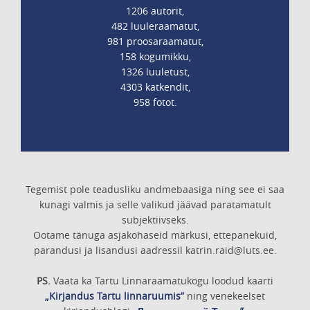
1206 autorit,
482 luuleraamatut,
981 proosaraamatut,
158 kogumikku,
1326 luuletust,
4303 katkendit,
958 fotot.
Tegemist pole teadusliku andmebaasiga ning see ei saa
kunagi valmis ja selle valikud jäävad paratamatult
subjektiivseks.
Ootame tänuga asjakohaseid märkusi, ettepanekuid,
parandusi ja lisandusi aadressil katrin.raid@luts.ee.
PS.
Vaata ka Tartu Linnaraamatukogu loodud kaarti
„Kirjandus Tartu linnaruumis”
ning venekeelset