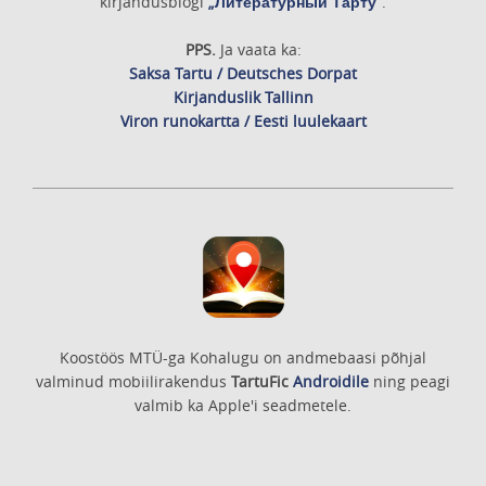
kirjandusblogi
„Литературный Тарту”
.
PPS.
Ja vaata ka:
Saksa Tartu / Deutsches Dorpat
Kirjanduslik Tallinn
Viron runokartta / Eesti luulekaart
Koostöös MTÜ-ga Kohalugu on andmebaasi põhjal
valminud mobiilirakendus
TartuFic
Androidile
ning peagi
valmib ka Apple'i seadmetele.