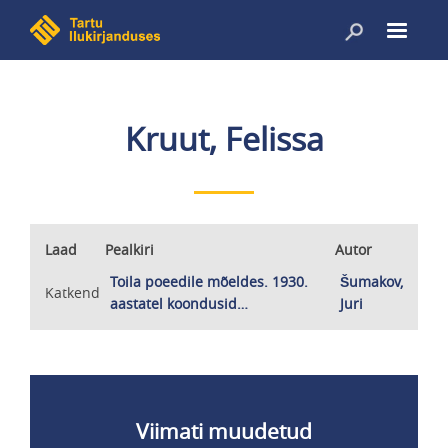
Liigu
edasi
põhisisu
juurde
Kruut, Felissa
Laad
Pealkiri
Autor
Toila poeedile mõeldes. 1930.
Šumakov,
Katkend
aastatel koondusid…
Juri
Viimati muudetud