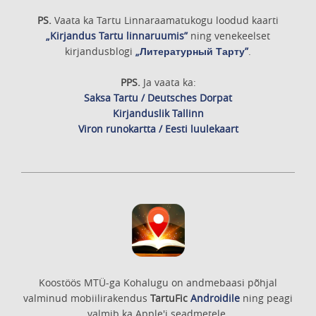
PS.
Vaata ka Tartu Linnaraamatukogu loodud kaarti
„Kirjandus Tartu linnaruumis”
ning venekeelset
kirjandusblogi
„Литературный Тарту”
.
PPS.
Ja vaata ka:
Saksa Tartu / Deutsches Dorpat
Kirjanduslik Tallinn
Viron runokartta / Eesti luulekaart
Koostöös MTÜ-ga Kohalugu on andmebaasi põhjal
valminud mobiilirakendus
TartuFic
Androidile
ning peagi
valmib ka Apple'i seadmetele.