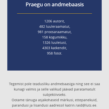
Praegu on andmebaasis
1206 autorit,
482 luuleraamatut,
981 proosaraamatut,
158 kogumikku,
1326 luuletust,
4303 katkendit,
958 fotot.
Tegemist pole teadusliku andmebaasiga ning see ei saa
kunagi valmis ja selle valikud jäävad paratamatult
subjektiivseks.
Ootame tänuga asjakohaseid märkusi, ettepanekuid,
parandusi ja lisandusi aadressil katrin.raid@luts.ee.