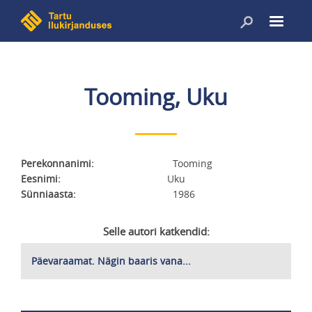
Liigu
edasi
põhisisu
juurde
Tooming, Uku
Perekonnanimi
Tooming
Eesnimi
Uku
Sünniaasta
1986
Selle autori katkendid:
Päevaraamat. Nägin baaris vana...