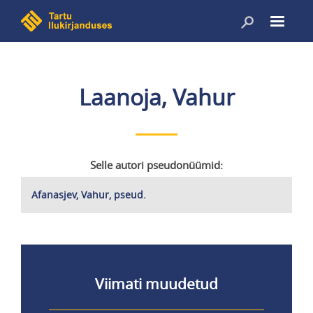
Liigu
edasi
põhisisu
juurde
Laanoja, Vahur
Selle autori pseudonüümid:
Afanasjev, Vahur, pseud.
Viimati muudetud