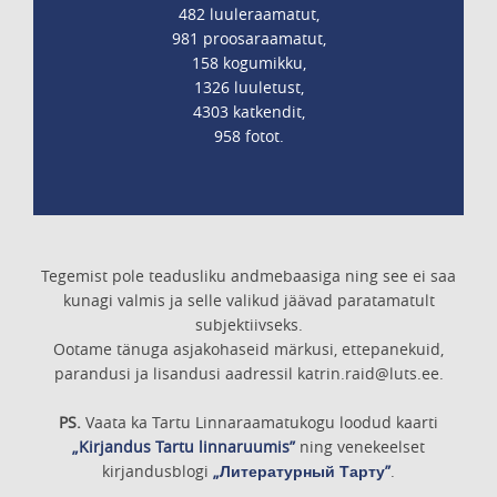
482 luuleraamatut,
981 proosaraamatut,
158 kogumikku,
1326 luuletust,
4303 katkendit,
958 fotot.
Tegemist pole teadusliku andmebaasiga ning see ei saa
kunagi valmis ja selle valikud jäävad paratamatult
subjektiivseks.
Ootame tänuga asjakohaseid märkusi, ettepanekuid,
parandusi ja lisandusi aadressil katrin.raid@luts.ee.
PS.
Vaata ka Tartu Linnaraamatukogu loodud kaarti
„Kirjandus Tartu linnaruumis”
ning venekeelset
kirjandusblogi
„Литературный Тарту”
.