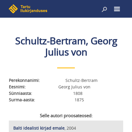
Liigu
edasi
põhisisu
juurde
Schultz-Bertram, Georg
Julius von
Perekonnanimi
Schultz-Bertram
Eesnimi
Georg Julius von
Sünniaasta
1808
Surma-aasta
1875
Selle autori proosateosed:
Balti idealisti kirjad emale
, 2004