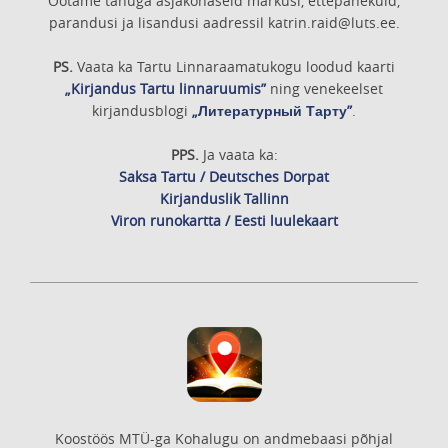
Ootame tänuga asjakohaseid märkusi, ettepanekuid,
parandusi ja lisandusi aadressil katrin.raid@luts.ee.
PS.
Vaata ka Tartu Linnaraamatukogu loodud kaarti
„Kirjandus Tartu linnaruumis”
ning venekeelset
kirjandusblogi
„Литературный Тарту”
.
PPS.
Ja vaata ka:
Saksa Tartu / Deutsches Dorpat
Kirjanduslik Tallinn
Viron runokartta / Eesti luulekaart
Koostöös MTÜ-ga Kohalugu on andmebaasi põhjal