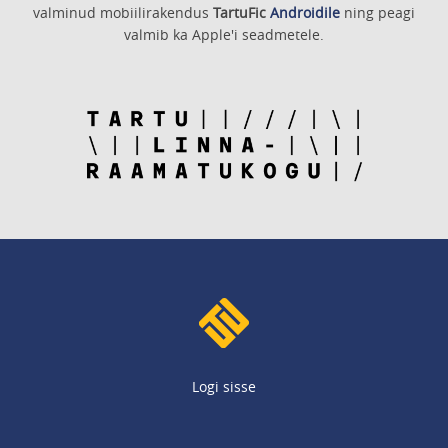
valminud mobiilirakendus
TartuFic
Androidile
ning peagi
valmib ka Apple'i seadmetele.
Logi sisse