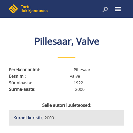
Liigu
edasi
põhisisu
juurde
Pillesaar, Valve
Perekonnanimi
Pillesaar
Eesnimi
Valve
Sünniaasta
1922
Surma-aasta
2000
Selle autori luuleteosed:
Kuradi kuristik
, 2000