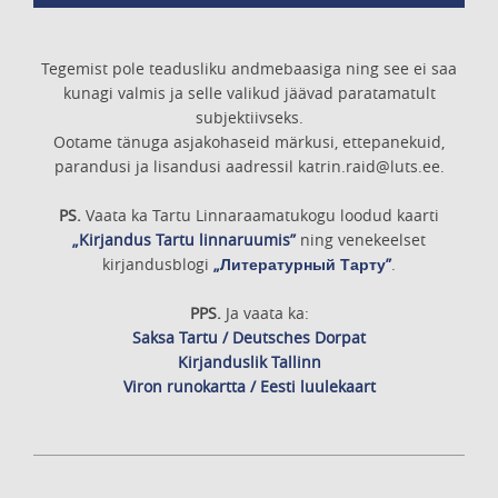
Tegemist pole teadusliku andmebaasiga ning see ei saa
kunagi valmis ja selle valikud jäävad paratamatult
subjektiivseks.
Ootame tänuga asjakohaseid märkusi, ettepanekuid,
parandusi ja lisandusi aadressil katrin.raid@luts.ee.
PS.
Vaata ka Tartu Linnaraamatukogu loodud kaarti
„Kirjandus Tartu linnaruumis”
ning venekeelset
kirjandusblogi
„Литературный Тарту”
.
PPS.
Ja vaata ka:
Saksa Tartu / Deutsches Dorpat
Kirjanduslik Tallinn
Viron runokartta / Eesti luulekaart