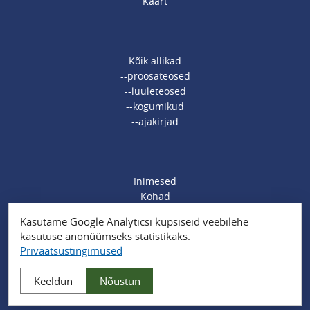
Kaart
Kõik allikad
--proosateosed
--luuleteosed
--kogumikud
--ajakirjad
Inimesed
Kohad
Ajamärksõnad
Kasutame Google Analyticsi küpsiseid veebilehe
Organisatsioonid
kasutuse anonüümseks statistikaks.
Sündmused
Privaatsustingimused
Muud märksõnad
Keeldun
Nõustun
Privaatsustingimused
| Powered by
Drupal