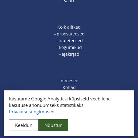
Kaart
Kõik allikad
--proosateosed
--luuleteosed
--kogumikud
--ajakirjad
Inimesed
Kohad
Ajamärksõnad
Kasutame Google Analyticsi küpsiseid veebilehe
Organisatsioonid
kasutuse anonüümseks statistikaks.
Sündmused
Privaatsustingimused
Muud märksõnad
Keeldun
Nõustun
Privaatsustingimused
| Powered by
Drupal