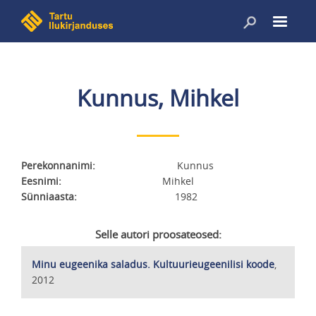
Liigu
edasi
põhisisu
juurde
Kunnus, Mihkel
Perekonnanimi
Kunnus
Eesnimi
Mihkel
Sünniaasta
1982
Selle autori proosateosed:
Minu eugeenika saladus. Kultuurieugeenilisi koode
,
2012