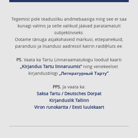
Tegemist pole teadusliku andmebaasiga ning see ei saa
kunagi valmis ja selle valikud jäävad paratamatult
subjektiivseks.
Ootame tänuga asjakohaseid märkusi, ettepanekuid,
parandusi ja lisandusi aadressil katrin.raid@luts.ee.
PS.
Vaata ka Tartu Linnaraamatukogu loodud kaarti
„Kirjandus Tartu linnaruumis”
ning venekeelset
kirjandusblogi
„Литературный Тарту”
.
PPS.
Ja vaata ka:
Saksa Tartu / Deutsches Dorpat
Kirjanduslik Tallinn
Viron runokartta / Eesti luulekaart