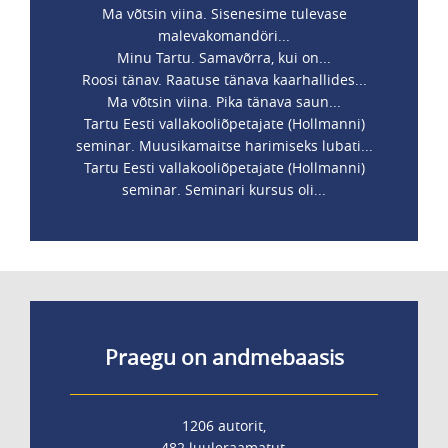
Ma võtsin viina. Sisenesime tulevase
malevakomandöri...
Minu Tartu. Samavõrra, kui on...
Roosi tänav. Raatuse tänava kaarhallides...
Ma võtsin viina. Pika tänava saun...
Tartu Eesti vallakooliõpetajate (Hollmanni)
seminar. Muusikamaitse harimiseks lubati...
Tartu Eesti vallakooliõpetajate (Hollmanni)
seminar. Seminari kursus oli...
Praegu on andmebaasis
1206 autorit,
482 luuleraamatut,