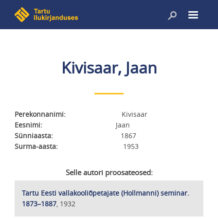
Liigu
edasi
põhisisu
juurde
Kivisaar, Jaan
Perekonnanimi
Kivisaar
Eesnimi
Jaan
Sünniaasta
1867
Surma-aasta
1953
Selle autori proosateosed:
Tartu Eesti vallakooliõpetajate (Hollmanni) seminar.
1873–1887
, 1932