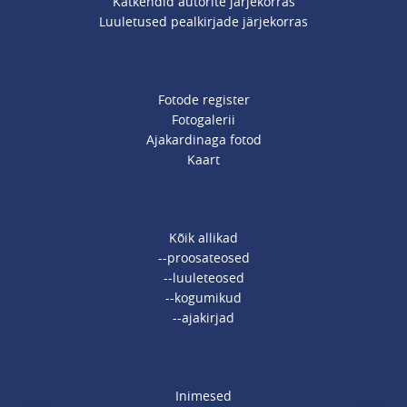
Katkendid autorite järjekorras
Luuletused pealkirjade järjekorras
Fotode register
Fotogalerii
Ajakardinaga fotod
Kaart
Kõik allikad
--proosateosed
--luuleteosed
--kogumikud
--ajakirjad
Inimesed