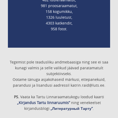
981 proosaraamatut,
158 kogumikku,
1326 luuletust,
4303 katkendit,
958 fotot.
Tegemist pole teadusliku andmebaasiga ning see ei saa
kunagi valmis ja selle valikud jäävad paratamatult
subjektiivseks.
Ootame tänuga asjakohaseid märkusi, ettepanekuid,
parandusi ja lisandusi aadressil katrin.raid@luts.ee.
PS.
Vaata ka Tartu Linnaraamatukogu loodud kaarti
„Kirjandus Tartu linnaruumis”
ning venekeelset
kirjandusblogi
„Литературный Тарту”
.