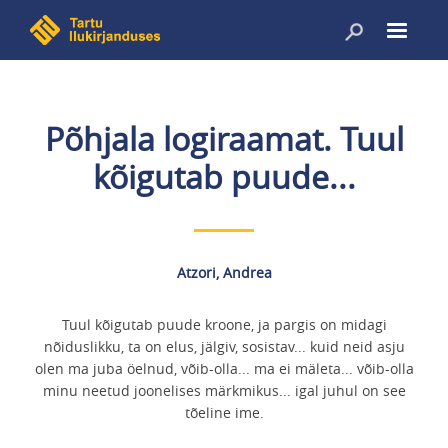
Liigu
edasi
põhisisu
juurde
Põhjala logiraamat. Tuul
kõigutab puude...
Atzori, Andrea
Tuul kõigutab puude kroone, ja pargis on midagi
nõiduslikku, ta on elus, jälgiv, sosistav... kuid neid asju
olen ma juba öelnud, võib-olla... ma ei mäleta... võib-olla
minu neetud joonelises märkmikus... igal juhul on see
tõeline ime.