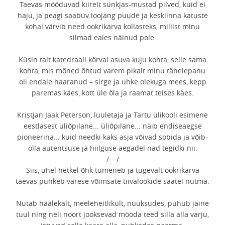
Taevas mööduvad kiirelt sünkjas-mustad pilved, kuid ei
haju, ja peagi saabuv loojang puude ja kesklinna katuste
kohal värvib need ookrikarva kollasteks, millist minu
silmad eales näinud pole.
Küsin talt katedraali kõrval asuva kuju kohta, selle sama
kohta, mis mõned õhtud varem pikalt minu tähelepanu
oli endale haaranud – sirge ja uhke olekuga mees, kepp
paremas käes, kott üle õla ja raamat teises käes.
Kristjan Jaak Peterson, luuletaja ja Tartu ülikooli esimene
eestlasest üliõpilane... üliõpilane... näib endiseaegse
pioneerina... kuid needki kaks asja võivad sobida ja võib-
olla autentsuse ja hiilguse aegadel nad tegidki nii.
/---/
Siis, ühel hetkel õhk tumeneb ja tugevalt ookrikarva
taevas puhkeb varese võimsate tiivalöökide saatel nutma.
Nutab häälekalt, meeleheitlikult, nuuksudes, puhub jäine
tuul ning neli noort jooksevad mööda teed silla alla varju,