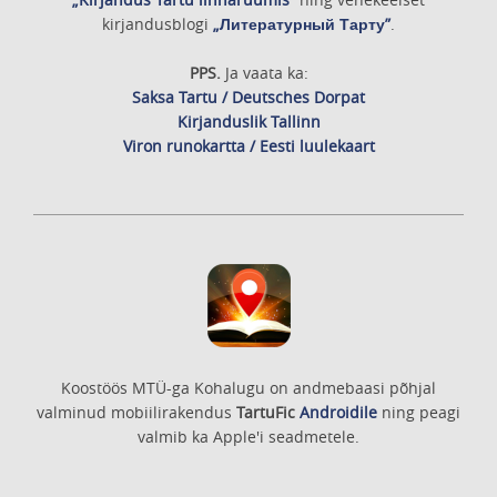
kirjandusblogi
„Литературный Тарту”
.
PPS.
Ja vaata ka:
Saksa Tartu / Deutsches Dorpat
Kirjanduslik Tallinn
Viron runokartta / Eesti luulekaart
Koostöös MTÜ-ga Kohalugu on andmebaasi põhjal
valminud mobiilirakendus
TartuFic
Androidile
ning peagi
valmib ka Apple'i seadmetele.