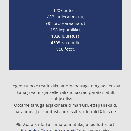
1206 autorit,
482 luuleraamatut,
981 proosaraamatut,
158 kogumikku,
1326 luuletust,
4303 katkendit,
958 fotot.
Tegemist pole teadusliku andmebaasiga ning see ei saa
kunagi valmis ja selle valikud jäävad paratamatult
subjektiivseks.
Ootame tänuga asjakohaseid märkusi, ettepanekuid,
parandusi ja lisandusi aadressil katrin.raid@luts.ee.
PS.
Vaata ka Tartu Linnaraamatukogu loodud kaarti
„Kirjandus Tartu linnaruumis”
ning venekeelset