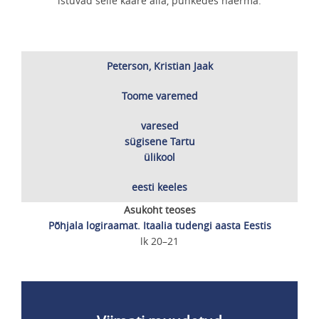
istuvad selle kaare alla, puhkedes naerma.
Peterson, Kristian Jaak
Toome varemed
varesed
sügisene Tartu
ülikool
eesti keeles
Asukoht teoses
Põhjala logiraamat. Itaalia tudengi aasta Eestis
lk 20–21