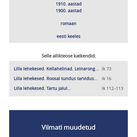
Ajamärksõnad
1910. aastad
1900. aastad
Laadimärksõnad
romaan
Keeled
eesti keeles
Selle allikteose katkendid:
Lilla lehekesed. Kellahelinad. Leinarong...
lk 73
Lilla lehekesed. Roosal tundus tarvidus...
lk 16
Lilla lehekesed. Tartu jalul...
lk 112–113
Viimati muudetud