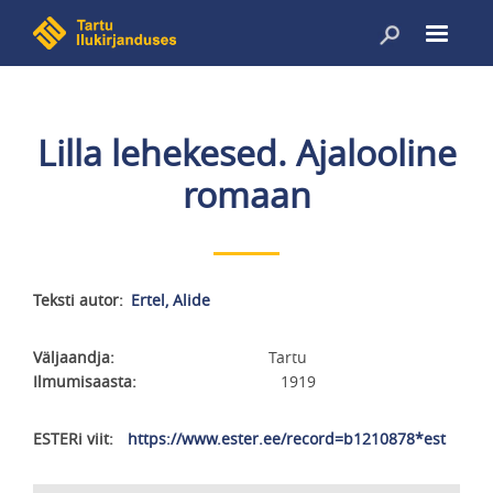
Liigu
edasi
põhisisu
juurde
Lilla lehekesed. Ajalooline
romaan
Teksti autor
Ertel, Alide
Väljaandja
Tartu
Ilmumisaasta
1919
ESTERi viit
https://www.ester.ee/record=b1210878*est