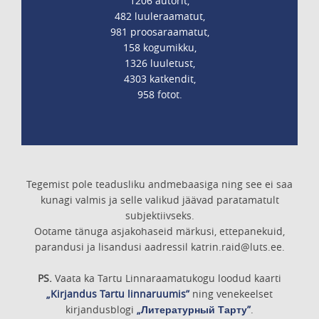
1206 autorit,
482 luuleraamatut,
981 proosaraamatut,
158 kogumikku,
1326 luuletust,
4303 katkendit,
958 fotot.
Tegemist pole teadusliku andmebaasiga ning see ei saa
kunagi valmis ja selle valikud jäävad paratamatult
subjektiivseks.
Ootame tänuga asjakohaseid märkusi, ettepanekuid,
parandusi ja lisandusi aadressil katrin.raid@luts.ee.
PS.
Vaata ka Tartu Linnaraamatukogu loodud kaarti
„Kirjandus Tartu linnaruumis”
ning venekeelset
kirjandusblogi
„Литературный Тарту”
.