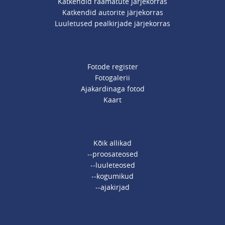
Katkendid raamatute järjekorras
Katkendid autorite järjekorras
Luuletused pealkirjade järjekorras
Fotode register
Fotogalerii
Ajakardinaga fotod
Kaart
Kõik allikad
--proosateosed
--luuleteosed
--kogumikud
--ajakirjad