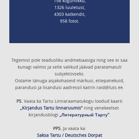
158 kogumikku,
1326 luuletust,
4303 katkendit,
958 fotot.
Tegemist pole teadusliku andmebaasiga ning see ei saa
kunagi valmis ja selle valikud jäävad paratamatult
subjektiivseks.
Ootame tänuga asjakohaseid märkusi, ettepanekuid,
parandusi ja lisandusi aadressil katrin.raid@luts.ee.
PS.
Vaata ka Tartu Linnaraamatukogu loodud kaarti
„Kirjandus Tartu linnaruumis”
ning venekeelset
kirjandusblogi
„Литературный Тарту”
.
PPS.
Ja vaata ka:
Saksa Tartu / Deutsches Dorpat