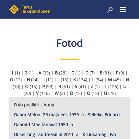
Liigu
edasi
põhisisu
juurde
Fotod
1
(1)
|
2
(1)
|
A
(23)
|
B
(28)
|
C
(1)
|
D
(7)
|
E
(81)
|
F
(9)
|
G
(12)
|
H
(24)
|
I
(11)
|
J
(16)
|
K
(134)
|
L
(34)
|
M
(45)
|
N
(13)
|
O
(15)
|
P
(93)
|
R
(51)
|
S
(41)
|
Z
(1)
|
T
(126)
|
U
(20)
|
V
(116)
|
W
(2)
|
Õ
(12)
|
Ö
(16)
|
Ü
(25)
Foto pealkiri - Autor
Daam Meloni 29 maja ees 1939. a
-
Selleke, Eduard
Daamid Mäe tänaval 1950. a
Diiselrong raudteesillal 2011. a
-
Kruusamägi, Ivo