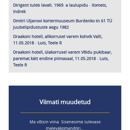
Dirigent tuleb lavalt. 1969. a laulupidu
-
Ilomets,
Indrek
Dmitri Uljanovi kortermuuseum Burdenko tn 61 TÜ
juubelipidustuste aegu 1982
Draakoni hotell, allkorrusel varem kohvik Valli,
11.05.2018
-
Luts, Teele R
Draakoni hotell, ülakorrusel varem Võidu pukibaar,
paremat kätt endine piimasaal, 11.05.2018
-
Luts,
Teele R
Viimati muudetud
Ma võtsin viina. Sisenesime tulevase
malevakomandöri...