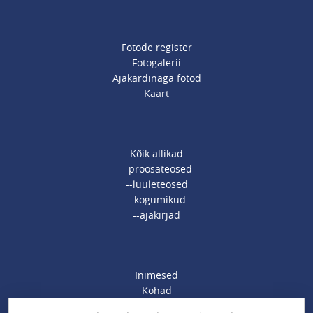
Fotode register
Fotogalerii
Ajakardinaga fotod
Kaart
Kõik allikad
--proosateosed
--luuleteosed
--kogumikud
--ajakirjad
Inimesed
Kohad
Ajamärksõnad