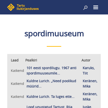
Liigu
edasi
põhisisu
juurde
spordimuuseum
Laad
Pealkiri
Autor
101 eesti spordilugu. 1967 anti
Karuks,
Katkend
spordimuuseumile...
Tiit
Kuldne Lurich. „Need poolikud
Keränen,
Katkend
müürid...
Mika
Keränen,
Katkend
Kuldne Lurich. Ta luges ette...
Mika
Lood unustatud Tartust. Riia
Juske,