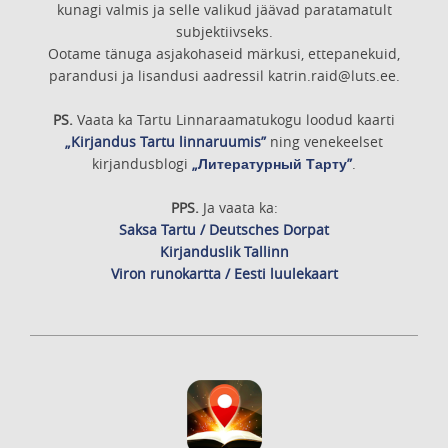
kunagi valmis ja selle valikud jäävad paratamatult
subjektiivseks.
Ootame tänuga asjakohaseid märkusi, ettepanekuid,
parandusi ja lisandusi aadressil katrin.raid@luts.ee.
PS.
Vaata ka Tartu Linnaraamatukogu loodud kaarti
„Kirjandus Tartu linnaruumis”
ning venekeelset
kirjandusblogi
„Литературный Тарту”
.
PPS.
Ja vaata ka:
Saksa Tartu / Deutsches Dorpat
Kirjanduslik Tallinn
Viron runokartta / Eesti luulekaart