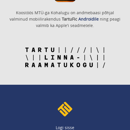
Koostöös MTÜ-ga Kohalugu on andmebaasi põhjal
valminud mobiilirakendus
TartuFic
Androidile
ning peagi
valmib ka Apple'i seadmetele.
Logi sisse