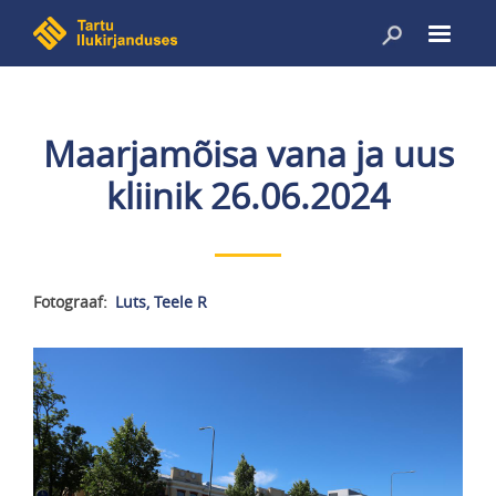
Liigu
edasi
põhisisu
juurde
Maarjamõisa vana ja uus
kliinik 26.06.2024
Fotograaf
Luts, Teele R