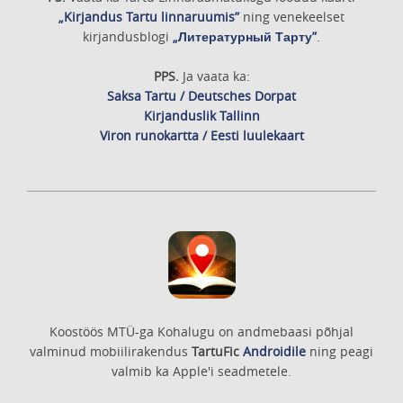
„Kirjandus Tartu linnaruumis”
ning venekeelset
kirjandusblogi
„Литературный Тарту”
.
PPS.
Ja vaata ka:
Saksa Tartu / Deutsches Dorpat
Kirjanduslik Tallinn
Viron runokartta / Eesti luulekaart
Koostöös MTÜ-ga Kohalugu on andmebaasi põhjal
valminud mobiilirakendus
TartuFic
Androidile
ning peagi
valmib ka Apple'i seadmetele.