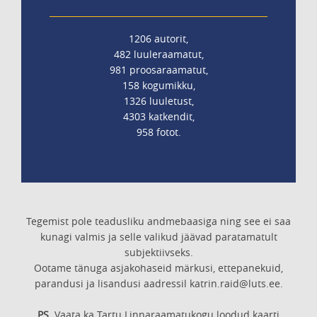
1206 autorit,
482 luuleraamatut,
981 proosaraamatut,
158 kogumikku,
1326 luuletust,
4303 katkendit,
958 fotot.
Tegemist pole teadusliku andmebaasiga ning see ei saa
kunagi valmis ja selle valikud jäävad paratamatult
subjektiivseks.
Ootame tänuga asjakohaseid märkusi, ettepanekuid,
parandusi ja lisandusi aadressil katrin.raid@luts.ee.
PS.
Vaata ka Tartu Linnaraamatukogu loodud kaarti