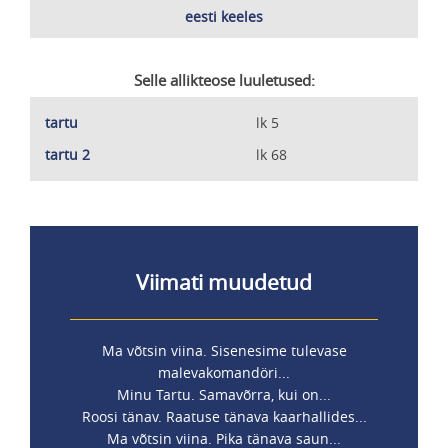
eesti keeles
Selle allikteose luuletused:
tartu
lk 5
tartu 2
lk 68
Viimati muudetud
Ma võtsin viina. Sisenesime tulevase
malevakomandöri...
Minu Tartu. Samavõrra, kui on...
Roosi tänav. Raatuse tänava kaarhallides...
Ma võtsin viina. Pika tänava saun...