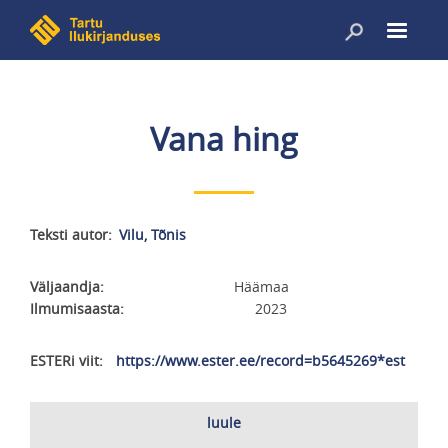
Liigu
edasi
põhisisu
juurde
Vana hing
Teksti autor
Vilu, Tõnis
Väljaandja
Häämaa
Ilmumisaasta
2023
ESTERi viit
https://www.ester.ee/record=b5645269*est
luule