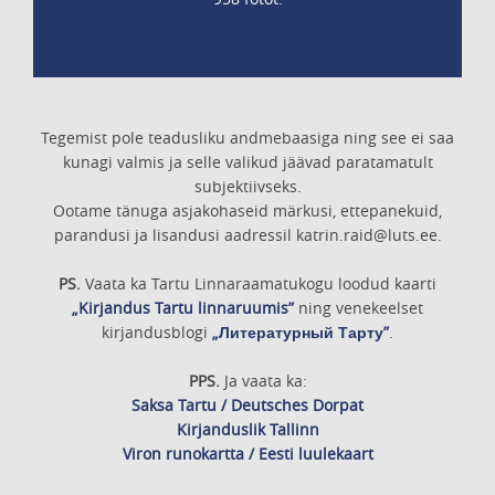
Tegemist pole teadusliku andmebaasiga ning see ei saa
kunagi valmis ja selle valikud jäävad paratamatult
subjektiivseks.
Ootame tänuga asjakohaseid märkusi, ettepanekuid,
parandusi ja lisandusi aadressil katrin.raid@luts.ee.
PS.
Vaata ka Tartu Linnaraamatukogu loodud kaarti
„Kirjandus Tartu linnaruumis”
ning venekeelset
kirjandusblogi
„Литературный Тарту”
.
PPS.
Ja vaata ka:
Saksa Tartu / Deutsches Dorpat
Kirjanduslik Tallinn
Viron runokartta / Eesti luulekaart