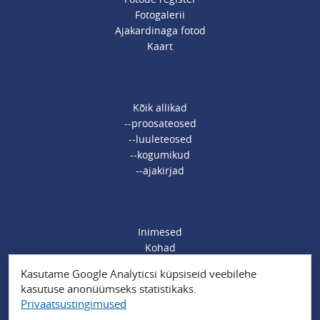
Fotogalerii
Ajakardinaga fotod
Kaart
Kõik allikad
--proosateosed
--luuleteosed
--kogumikud
--ajakirjad
Inimesed
Kohad
Ajamärksõnad
Kasutame Google Analyticsi küpsiseid veebilehe
Organisatsioonid
kasutuse anonüümseks statistikaks.
Sündmused
Privaatsustingimused
Muud märksõnad