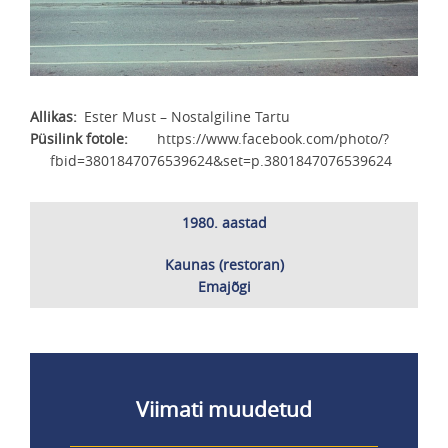
Allikas
Ester Must – Nostalgiline Tartu
Püsilink fotole
https://www.facebook.com/photo/?
fbid=3801847076539624&set=p.3801847076539624
1980. aastad
Kaunas (restoran)
Emajõgi
Viimati muudetud