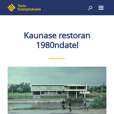
Liigu
edasi
põhisisu
juurde
Kaunase restoran
1980ndatel