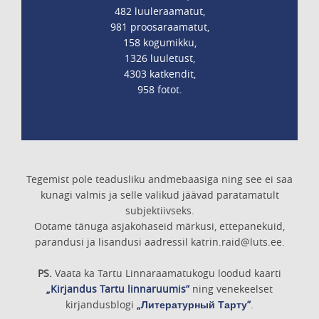
482 luuleraamatut,
981 proosaraamatut,
158 kogumikku,
1326 luuletust,
4303 katkendit,
958 fotot.
Tegemist pole teadusliku andmebaasiga ning see ei saa
kunagi valmis ja selle valikud jäävad paratamatult
subjektiivseks.
Ootame tänuga asjakohaseid märkusi, ettepanekuid,
parandusi ja lisandusi aadressil katrin.raid@luts.ee.
PS.
Vaata ka Tartu Linnaraamatukogu loodud kaarti
„Kirjandus Tartu linnaruumis”
ning venekeelset
kirjandusblogi
„Литературный Тарту”
.