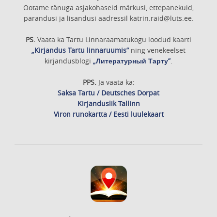
Ootame tänuga asjakohaseid märkusi, ettepanekuid,
parandusi ja lisandusi aadressil katrin.raid@luts.ee.
PS.
Vaata ka Tartu Linnaraamatukogu loodud kaarti
„Kirjandus Tartu linnaruumis”
ning venekeelset
kirjandusblogi
„Литературный Тарту”
.
PPS.
Ja vaata ka:
Saksa Tartu / Deutsches Dorpat
Kirjanduslik Tallinn
Viron runokartta / Eesti luulekaart