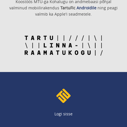
Koostöös MTÜ-ga Kohalugu on andmebaasi põhjal
valminud mobiilirakendus
TartuFic
Androidile
ning peagi
valmib ka Apple'i seadmetele.
Logi sisse