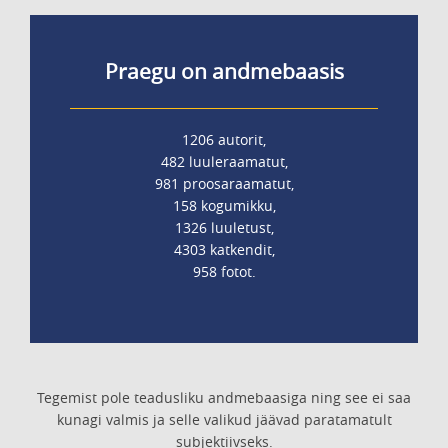
Praegu on andmebaasis
1206 autorit,
482 luuleraamatut,
981 proosaraamatut,
158 kogumikku,
1326 luuletust,
4303 katkendit,
958 fotot.
Tegemist pole teadusliku andmebaasiga ning see ei saa
kunagi valmis ja selle valikud jäävad paratamatult
subjektiivseks.