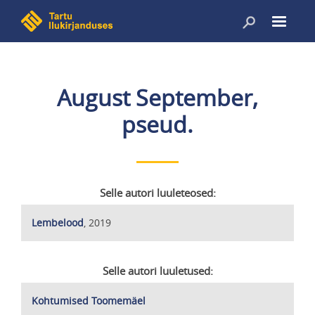
Liigu
edasi
põhisisu
juurde
August September,
pseud.
Selle autori luuleteosed:
Lembelood
, 2019
Selle autori luuletused:
Kohtumised Toomemäel