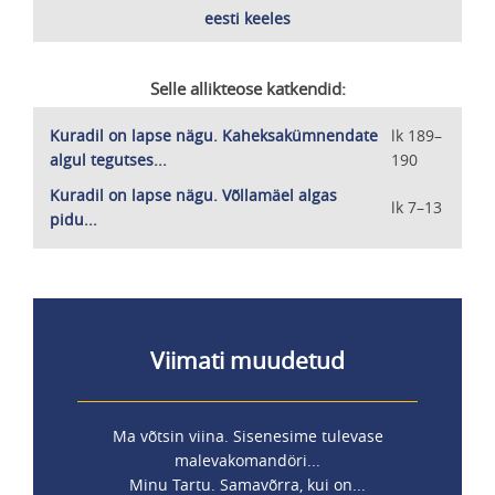
Keeled
eesti keeles
Selle allikteose katkendid:
Kuradil on lapse nägu. Kaheksakümnendate
lk 189–
algul tegutses...
190
Kuradil on lapse nägu. Võllamäel algas
lk 7–13
pidu...
Viimati muudetud
Ma võtsin viina. Sisenesime tulevase
malevakomandöri...
Minu Tartu. Samavõrra, kui on...