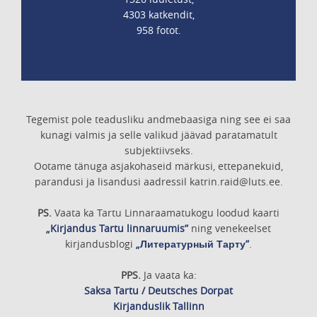
4303 katkendit,
958 fotot.
Tegemist pole teadusliku andmebaasiga ning see ei saa
kunagi valmis ja selle valikud jäävad paratamatult
subjektiivseks.
Ootame tänuga asjakohaseid märkusi, ettepanekuid,
parandusi ja lisandusi aadressil katrin.raid@luts.ee.
PS.
Vaata ka Tartu Linnaraamatukogu loodud kaarti
„Kirjandus Tartu linnaruumis”
ning venekeelset
kirjandusblogi
„Литературный Тарту”
.
PPS.
Ja vaata ka:
Saksa Tartu / Deutsches Dorpat
Kirjanduslik Tallinn