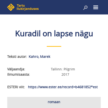
Liigu
edasi
põhisisu
juurde
Kuradil on lapse nägu
Teksti autor
Kahro, Marek
Väljaandja
Tallinn: Pilgrim
Ilmumisaasta
2017
ESTERi viit
https://www.ester.ee/record=b4681852*est
Laadimärksõnad
romaan