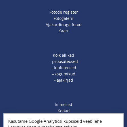
Fotode register
Fotogalerii
Ajakardinaga fotod
Kaart
Kõik allikad
--proosateosed
--luuleteosed
--kogumikud
--ajakirjad
Inimesed
Kohad
Ajamärksõnad
Kasutame Google Analyticsi küpsiseid veebilehe
Organisatsioonid