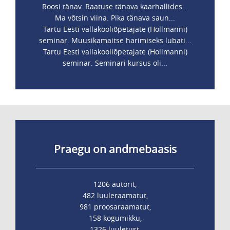
Roosi tänav. Raatuse tänava kaarhallides...
Ma võtsin viina. Pika tänava saun...
Tartu Eesti vallakooliõpetajate (Hollmanni)
seminar. Muusikamaitse harimiseks lubati...
Tartu Eesti vallakooliõpetajate (Hollmanni)
seminar. Seminari kursus oli...
Praegu on andmebaasis
1206 autorit,
482 luuleraamatut,
981 proosaraamatut,
158 kogumikku,
1326 luuletust,