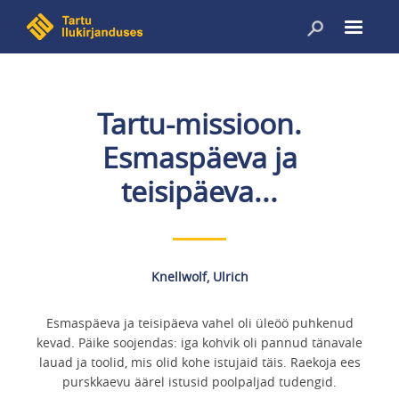
Liigu
edasi
põhisisu
juurde
Tartu-missioon.
Esmaspäeva ja
teisipäeva...
Knellwolf, Ulrich
Esmaspäeva ja teisipäeva vahel oli üleöö puhkenud
kevad. Päike soojendas: iga kohvik oli pannud tänavale
lauad ja toolid, mis olid kohe istujaid täis. Raekoja ees
purskkaevu äärel istusid poolpaljad tudengid.