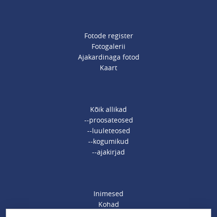
Fotode register
Fotogalerii
Ajakardinaga fotod
Kaart
Kõik allikad
--proosateosed
--luuleteosed
--kogumikud
--ajakirjad
Inimesed
Kohad
Ajamärksõnad