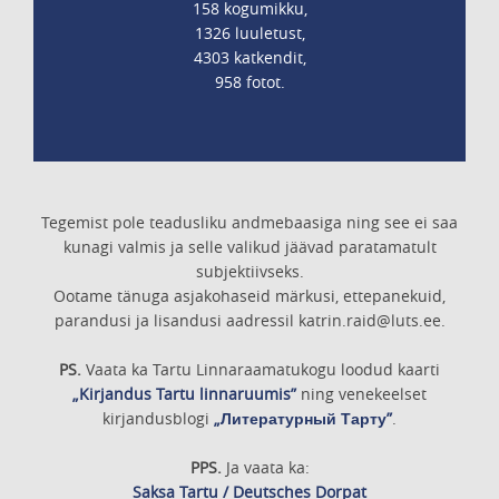
158 kogumikku,
1326 luuletust,
4303 katkendit,
958 fotot.
Tegemist pole teadusliku andmebaasiga ning see ei saa
kunagi valmis ja selle valikud jäävad paratamatult
subjektiivseks.
Ootame tänuga asjakohaseid märkusi, ettepanekuid,
parandusi ja lisandusi aadressil katrin.raid@luts.ee.
PS.
Vaata ka Tartu Linnaraamatukogu loodud kaarti
„Kirjandus Tartu linnaruumis”
ning venekeelset
kirjandusblogi
„Литературный Тарту”
.
PPS.
Ja vaata ka:
Saksa Tartu / Deutsches Dorpat