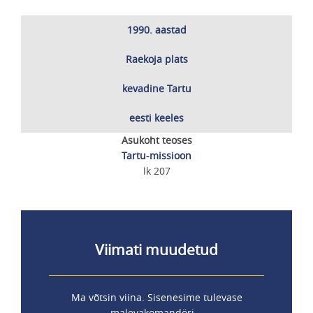
1990. aastad
Raekoja plats
kevadine Tartu
eesti keeles
Asukoht teoses
Tartu-missioon
lk 207
Viimati muudetud
Ma võtsin viina. Sisenesime tulevase
malevakomandöri...