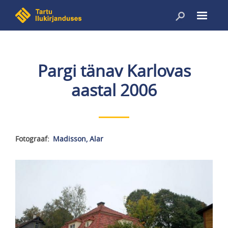
Liigu
edasi
põhisisu
juurde
Pargi tänav Karlovas
aastal 2006
Fotograaf
Madisson, Alar