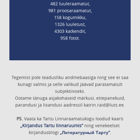
482 luuleraamatut,
981 proosaraamatut,
158 kogumikku,
1326 luuletust,
4303 katkendit,
958 fotot.
Tegemist pole teadusliku andmebaasiga ning see ei saa
kunagi valmis ja selle valikud jäävad paratamatult
subjektiivseks.
Ootame tänuga asjakohaseid märkusi, ettepanekuid,
parandusi ja lisandusi aadressil katrin.raid@luts.ee.
PS.
Vaata ka Tartu Linnaraamatukogu loodud kaarti
„Kirjandus Tartu linnaruumis”
ning venekeelset
kirjandusblogi
„Литературный Тарту”
.