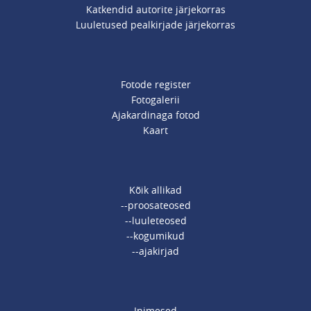
Katkendid autorite järjekorras
Luuletused pealkirjade järjekorras
Fotode register
Fotogalerii
Ajakardinaga fotod
Kaart
Kõik allikad
--proosateosed
--luuleteosed
--kogumikud
--ajakirjad
Inimesed