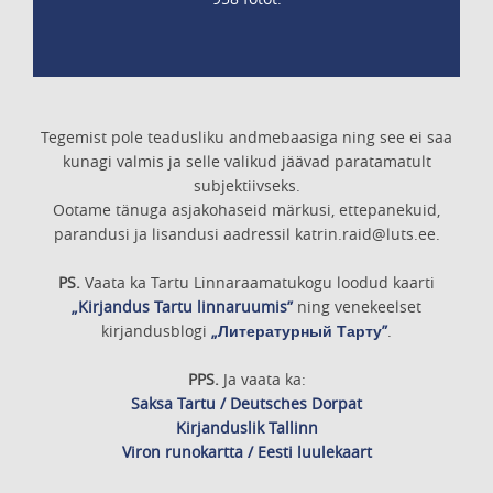
Tegemist pole teadusliku andmebaasiga ning see ei saa
kunagi valmis ja selle valikud jäävad paratamatult
subjektiivseks.
Ootame tänuga asjakohaseid märkusi, ettepanekuid,
parandusi ja lisandusi aadressil katrin.raid@luts.ee.
PS.
Vaata ka Tartu Linnaraamatukogu loodud kaarti
„Kirjandus Tartu linnaruumis”
ning venekeelset
kirjandusblogi
„Литературный Тарту”
.
PPS.
Ja vaata ka:
Saksa Tartu / Deutsches Dorpat
Kirjanduslik Tallinn
Viron runokartta / Eesti luulekaart