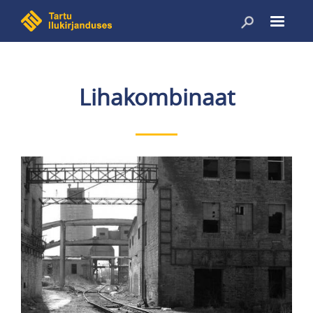
Liigu
edasi
põhisisu
juurde
Lihakombinaat