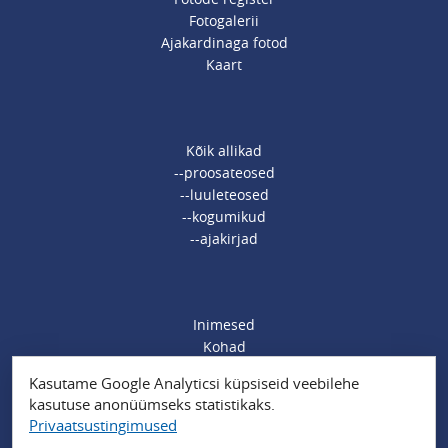
Fotogalerii
Ajakardinaga fotod
Kaart
Kõik allikad
--proosateosed
--luuleteosed
--kogumikud
--ajakirjad
Inimesed
Kohad
Ajamärksõnad
Kasutame Google Analyticsi küpsiseid veebilehe
Organisatsioonid
kasutuse anonüümseks statistikaks.
Sündmused
Privaatsustingimused
Muud märksõnad