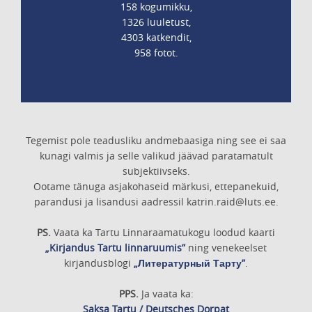
158 kogumikku,
1326 luuletust,
4303 katkendit,
958 fotot.
Tegemist pole teadusliku andmebaasiga ning see ei saa
kunagi valmis ja selle valikud jäävad paratamatult
subjektiivseks.
Ootame tänuga asjakohaseid märkusi, ettepanekuid,
parandusi ja lisandusi aadressil katrin.raid@luts.ee.
PS.
Vaata ka Tartu Linnaraamatukogu loodud kaarti
„Kirjandus Tartu linnaruumis”
ning venekeelset
kirjandusblogi
„Литературный Тарту”
.
PPS.
Ja vaata ka:
Saksa Tartu / Deutsches Dorpat