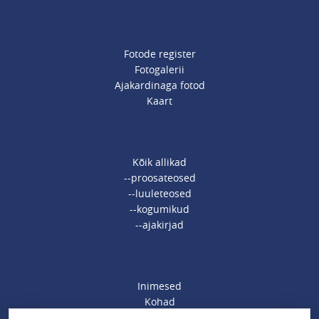
Fotode register
Fotogalerii
Ajakardinaga fotod
Kaart
Kõik allikad
--proosateosed
--luuleteosed
--kogumikud
--ajakirjad
Inimesed
Kohad
Ajamärksõnad