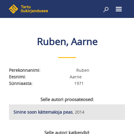
Liigu
edasi
põhisisu
juurde
Ruben, Aarne
Perekonnanimi
Ruben
Eesnimi
Aarne
Sünniaasta
1971
Selle autori proosateosed:
Sinine soon kättemaksja peas
, 2014
Selle autori katkendid: