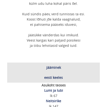
külm udu luha kohal päris õel.
Kuid sündis päev, verd tunnistas ta esi.
Koost lõhuti jõe kalda vaagnaluid,
et pahisema pääseks iduvesi,
jäätükke vänderdas kui imikuid.
Veest kargas kari paljaid poisikesi
ja tiibu lehvitasid valged tuid.
jääminek
eesti keeles
Asukoht teoses
Lumi ja lubi
lk 67
Neitsirike
lk 147