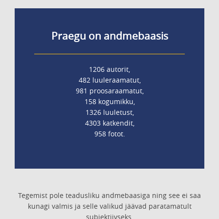
Praegu on andmebaasis
1206 autorit,
482 luuleraamatut,
981 proosaraamatut,
158 kogumikku,
1326 luuletust,
4303 katkendit,
958 fotot.
Tegemist pole teadusliku andmebaasiga ning see ei saa
kunagi valmis ja selle valikud jäävad paratamatult
subjektiivseks.