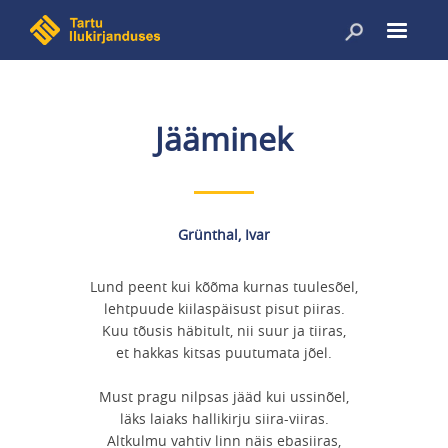
Liigu
edasi
põhisisu
juurde
Jääminek
Grünthal, Ivar
Lund peent kui kõõma kurnas tuulesõel,
lehtpuude kiilaspäisust pisut piiras.
Kuu tõusis häbitult, nii suur ja tiiras,
et hakkas kitsas puutumata jõel.
Must pragu nilpsas jääd kui ussinõel,
läks laiaks hallikirju siira-viiras.
Altkulmu vahtiv linn näis ebasiiras,