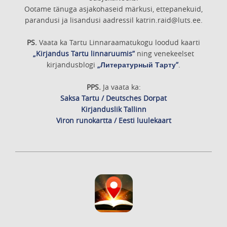
Ootame tänuga asjakohaseid märkusi, ettepanekuid,
parandusi ja lisandusi aadressil katrin.raid@luts.ee.
PS.
Vaata ka Tartu Linnaraamatukogu loodud kaarti
„Kirjandus Tartu linnaruumis”
ning venekeelset
kirjandusblogi
„Литературный Тарту”
.
PPS.
Ja vaata ka:
Saksa Tartu / Deutsches Dorpat
Kirjanduslik Tallinn
Viron runokartta / Eesti luulekaart