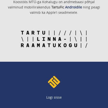
Koostöös MTÜ-ga Kohalugu on andmebaasi põhjal
valminud mobiilirakendus
TartuFic
Androidile
ning peagi
valmib ka Apple'i seadmetele.
Logi sisse