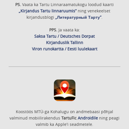
PS.
Vaata ka Tartu Linnaraamatukogu loodud kaarti
„Kirjandus Tartu linnaruumis”
ning venekeelset
kirjandusblogi
„Литературный Тарту”
.
PPS.
Ja vaata ka:
Saksa Tartu / Deutsches Dorpat
Kirjanduslik Tallinn
Viron runokartta / Eesti luulekaart
Koostöös MTÜ-ga Kohalugu on andmebaasi põhjal
valminud mobiilirakendus
TartuFic
Androidile
ning peagi
valmib ka Apple'i seadmetele.