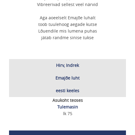
Vibreerivad sellest veel närvid
Aga aoeelselt Emajõe luhalt
toob tuulehoog aegade kutse
Lõuendile mis lumena puhas
jätab randme sinise tukse
Hirv, Indrek
Emajõe luht
eesti keeles
Asukoht teoses
Tulemasin
lk 75