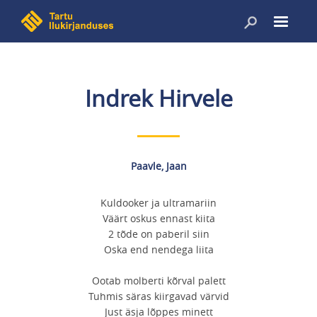
Liigu
edasi
põhisisu
juurde
Indrek Hirvele
Paavle, Jaan
Kuldooker ja ultramariin
Väärt oskus ennast kiita
2 tõde on paberil siin
Oska end nendega liita
Ootab molberti kõrval palett
Tuhmis säras kiirgavad värvid
Just äsja lõppes minett