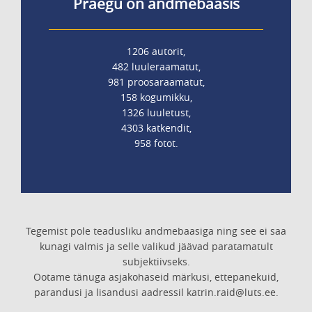
Praegu on andmebaasis
1206 autorit,
482 luuleraamatut,
981 proosaraamatut,
158 kogumikku,
1326 luuletust,
4303 katkendit,
958 fotot.
Tegemist pole teadusliku andmebaasiga ning see ei saa
kunagi valmis ja selle valikud jäävad paratamatult
subjektiivseks.
Ootame tänuga asjakohaseid märkusi, ettepanekuid,
parandusi ja lisandusi aadressil katrin.raid@luts.ee.