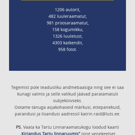
1206 autorit,
482 luuleraamatut,
981 proosaraamatut,
158 kogumikku,
1326 luuletust,
4303 katkendit,
958 fotot.
Tegemist pole teadusliku andmebaasiga ning see ei saa
kunagi valmis ja selle valikud jäävad paratamatult
subjektiivseks.
Ootame tänuga asjakohaseid märkusi, ettepanekuid,
parandusi ja lisandusi aadressil katrin.raid@luts.ee.
PS.
Vaata ka Tartu Linnaraamatukogu loodud kaarti
„Kirjandus Tartu linnaruumis”
ning venekeelset