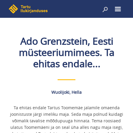
Liigu
edasi
põhisisu
juurde
Ado Grenzstein, Eesti
müsteeriumimees. Ta
ehitas endale...
Wuolijoki, Hella
Ta ehitas endale Tartus Toomemäe jalamile omaenda
joonistuste järgi imeliku maja. Seda maja polnud kuidagi
võimalik tavalise mõõdupuuga hinnata. Tema roosiaed
ulatus Toomemäeni ja on seal üha alles nagu maja isegi,