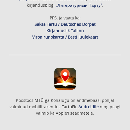
kirjandusblogi
„Литературный Тарту”
.
PPS.
Ja vaata ka:
Saksa Tartu / Deutsches Dorpat
Kirjanduslik Tallinn
Viron runokartta / Eesti luulekaart
Koostöös MTÜ-ga Kohalugu on andmebaasi põhjal
valminud mobiilirakendus
TartuFic
Androidile
ning peagi
valmib ka Apple'i seadmetele.