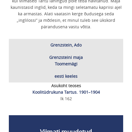
kui viimased Tartu lahingud pole teda hävitanud. Maja
kaunistasid inglid, keda ta mingi seletamatu kapriisi ajel
ka armastas. Alati vaatasin kerge õudusega seda
„inglilossi” ja mõtlesin, et minul tuleb see ükskord
pärandusena vastu võtta.
Grenzstein, Ado
Grenzsteini maja
Toomemägi
eesti keeles
Asukoht teoses
Koolitüdrukuna Tartus. 1901–1904
lk 162
Viimati muudetud