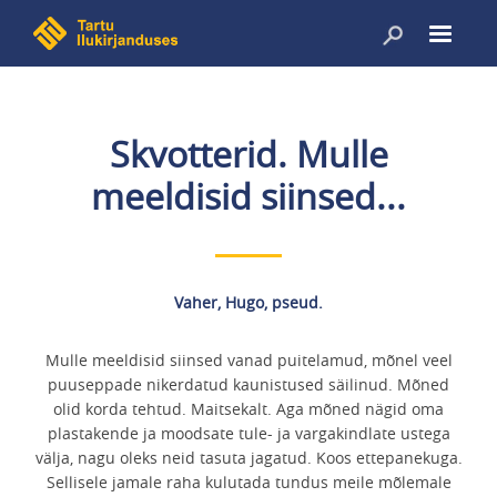
Liigu
edasi
põhisisu
juurde
Skvotterid. Mulle
meeldisid siinsed...
Vaher, Hugo, pseud.
Mulle meeldisid siinsed vanad puitelamud, mõnel veel
puuseppade nikerdatud kaunistused säilinud. Mõned
olid korda tehtud. Maitsekalt. Aga mõned nägid oma
plastakende ja moodsate tule- ja vargakindlate ustega
välja, nagu oleks neid tasuta jagatud. Koos ettepanekuga.
Sellisele jamale raha kulutada tundus meile mõlemale