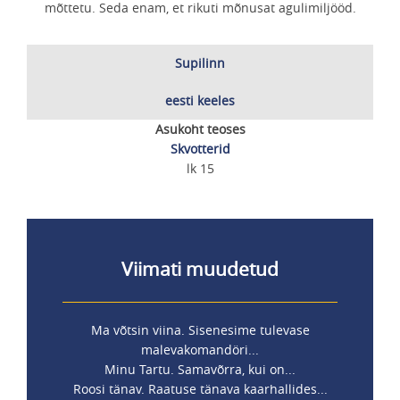
mõttetu. Seda enam, et rikuti mõnusat agulimiljööd.
Supilinn
eesti keeles
Asukoht teoses
Skvotterid
lk 15
Viimati muudetud
Ma võtsin viina. Sisenesime tulevase
malevakomandöri...
Minu Tartu. Samavõrra, kui on...
Roosi tänav. Raatuse tänava kaarhallides...