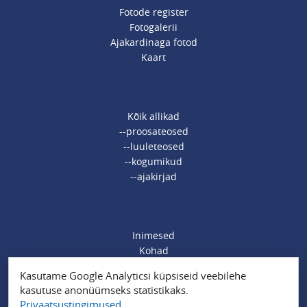
Fotode register
Fotogalerii
Ajakardinaga fotod
Kaart
Kõik allikad
--proosateosed
--luuleteosed
--kogumikud
--ajakirjad
Inimesed
Kohad
Ajamärksõnad
Kasutame Google Analyticsi küpsiseid veebilehe
Organisatsioonid
kasutuse anonüümseks statistikaks.
Sündmused
Privaatsustingimused