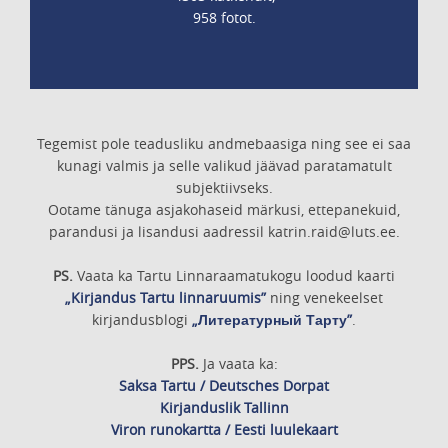
958 fotot.
Tegemist pole teadusliku andmebaasiga ning see ei saa
kunagi valmis ja selle valikud jäävad paratamatult
subjektiivseks.
Ootame tänuga asjakohaseid märkusi, ettepanekuid,
parandusi ja lisandusi aadressil katrin.raid@luts.ee.
PS.
Vaata ka Tartu Linnaraamatukogu loodud kaarti
„Kirjandus Tartu linnaruumis”
ning venekeelset
kirjandusblogi
„Литературный Тарту”
.
PPS.
Ja vaata ka:
Saksa Tartu / Deutsches Dorpat
Kirjanduslik Tallinn
Viron runokartta / Eesti luulekaart