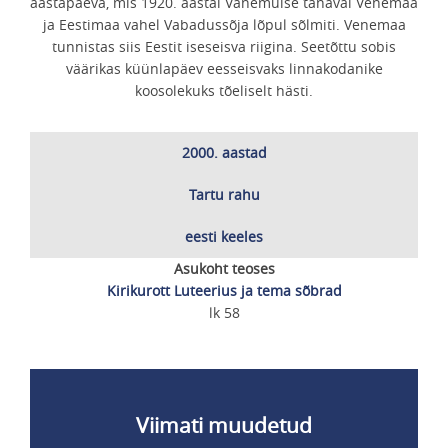
aastapäeva, mis 1920. aastal Vanemuise tänaval Venemaa
ja Eestimaa vahel Vabadussõja lõpul sõlmiti. Venemaa
tunnistas siis Eestit iseseisva riigina. Seetõttu sobis
väärikas küünlapäev eesseisvaks linnakodanike
koosolekuks tõeliselt hästi.
2000. aastad
Tartu rahu
eesti keeles
Asukoht teoses
Kirikurott Luteerius ja tema sõbrad
lk 58
Viimati muudetud