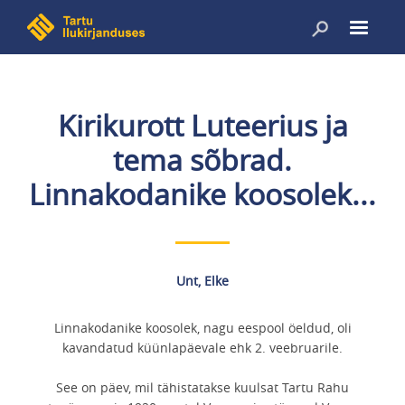
Liigu
edasi
põhisisu
juurde
Kirikurott Luteerius ja
tema sõbrad.
Linnakodanike koosolek...
Unt, Elke
Linnakodanike koosolek, nagu eespool öeldud, oli
kavandatud küünlapäevale ehk 2. veebruarile.
See on päev, mil tähistatakse kuulsat Tartu Rahu