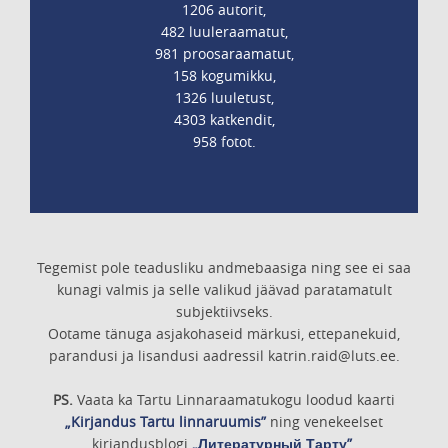
1206 autorit,
482 luuleraamatut,
981 proosaraamatut,
158 kogumikku,
1326 luuletust,
4303 katkendit,
958 fotot.
Tegemist pole teadusliku andmebaasiga ning see ei saa
kunagi valmis ja selle valikud jäävad paratamatult
subjektiivseks.
Ootame tänuga asjakohaseid märkusi, ettepanekuid,
parandusi ja lisandusi aadressil katrin.raid@luts.ee.
PS.
Vaata ka Tartu Linnaraamatukogu loodud kaarti
„Kirjandus Tartu linnaruumis”
ning venekeelset
kirjandusblogi
„Литературный Тарту”
.