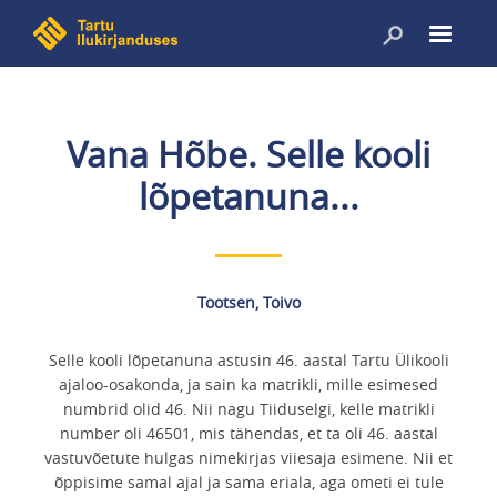
Liigu
edasi
põhisisu
juurde
Vana Hõbe. Selle kooli
lõpetanuna...
Tootsen, Toivo
Selle kooli lõpetanuna astusin 46. aastal Tartu Ülikooli
ajaloo-osakonda, ja sain ka matrikli, mille esimesed
numbrid olid 46. Nii nagu Tiiduselgi, kelle matrikli
number oli 46501, mis tähendas, et ta oli 46. aastal
vastuvõetute hulgas nimekirjas viiesaja esimene. Nii et
õppisime samal ajal ja sama eriala, aga ometi ei tule