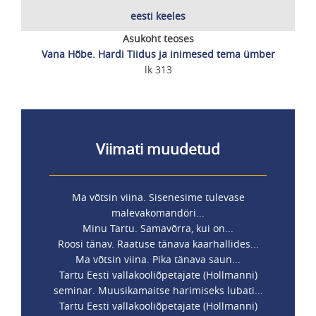
eesti keeles
Asukoht teoses
Vana Hõbe. Hardi Tiidus ja inimesed tema ümber
lk 313
Viimati muudetud
Ma võtsin viina. Sisenesime tulevase
malevakomandöri...
Minu Tartu. Samavõrra, kui on...
Roosi tänav. Raatuse tänava kaarhallides...
Ma võtsin viina. Pika tänava saun...
Tartu Eesti vallakooliõpetajate (Hollmanni)
seminar. Muusikamaitse harimiseks lubati...
Tartu Eesti vallakooliõpetajate (Hollmanni)