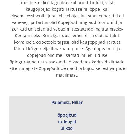
meelde, et kordagi oleks kohanud Tiidust, sest
kaugõppijad koguti Tartusse nii õppe- kui
eksamisessioonile just sellisel ajal, kui statsionaaridel oli
vaheaeg, ja Tartus olid õppejõud ning auditooriumid ja
igerikud ühiselamud vabad mittestatside majutamiseks-
õpetamiseks. Kui algas uus semester ja statsid tulid
korralisele õppetööle tagasi, olid kaugõppijad Tartust
läinud kõige nelja ilmakaare poole. Aga õppeained ja
õppejõud olid meil samad, nii et Tiiduse
õpinguraamatust sissekandeid vaadates kerkisid silmade
ette kunagiste õppejõudude näod ja kujud sellest varjude
maailmast.
Palamets, Hillar
õppejõud
tudengid
ülikool