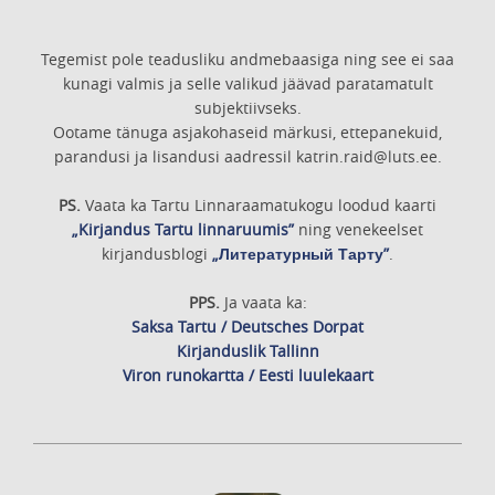
Tegemist pole teadusliku andmebaasiga ning see ei saa
kunagi valmis ja selle valikud jäävad paratamatult
subjektiivseks.
Ootame tänuga asjakohaseid märkusi, ettepanekuid,
parandusi ja lisandusi aadressil katrin.raid@luts.ee.
PS.
Vaata ka Tartu Linnaraamatukogu loodud kaarti
„Kirjandus Tartu linnaruumis”
ning venekeelset
kirjandusblogi
„Литературный Тарту”
.
PPS.
Ja vaata ka:
Saksa Tartu / Deutsches Dorpat
Kirjanduslik Tallinn
Viron runokartta / Eesti luulekaart