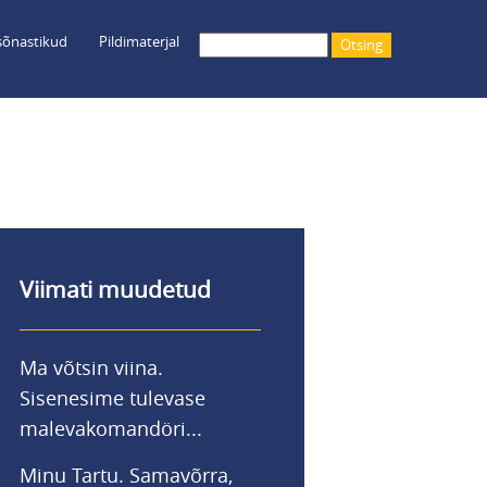
õnastikud
Pildimaterjal
Otsing
Viimati muudetud
Ma võtsin viina.
Sisenesime tulevase
malevakomandöri...
Minu Tartu. Samavõrra,