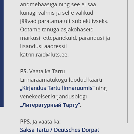
andmebaasiga ning see ei saa
kunagi valmis ja selle valikud
jäävad paratamatult subjektiivseks.
Ootame tänuga asjakohaseid
märkusi, ettepanekuid, parandusi ja
lisandusi aadressil
katrin.raid@luts.ee.
PS.
Vaata ka Tartu
Linnaraamatukogu loodud kaarti
„Kirjandus Tartu linnaruumis”
ning
venekeelset kirjandusblogi
„Литературный Тарту”
.
PPS.
Ja vaata ka:
Saksa Tartu / Deutsches Dorpat