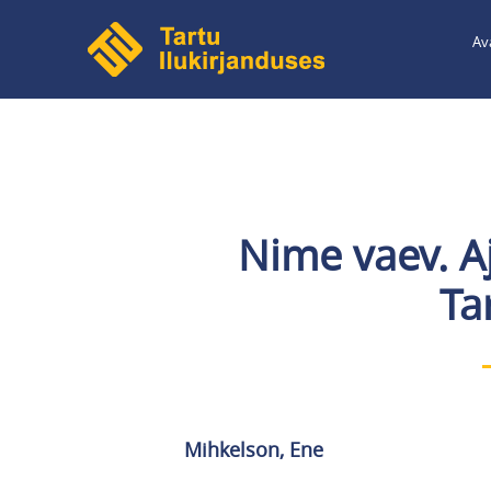
Liigu
Av
edasi
põhisisu
juurde
Nime vaev. A
Tar
Mihkelson, Ene