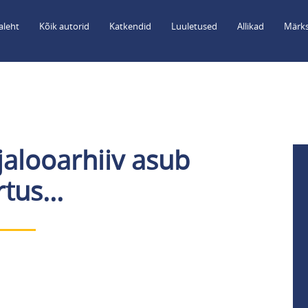
aleht
Kõik autorid
Katkendid
Luuletused
Allikad
Märks
jalooarhiiv asub
tus...