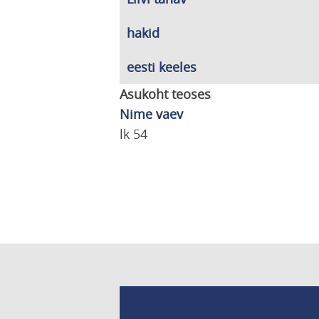
hakid
eesti keeles
Asukoht teoses
Nime vaev
lk 54