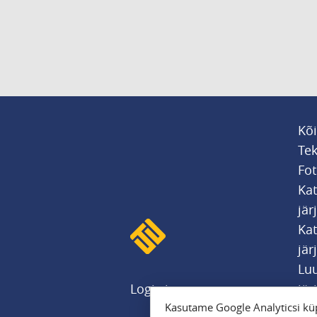
Kõi
Tek
Fot
Ka
jär
Kat
jär
Luu
Logi sisse
jär
Kasutame Google Analyticsi küp