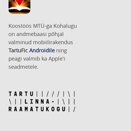
Koostöös MTÜ-ga Kohalugu
on andmebaasi põhjal
valminud mobiilirakendus
TartuFic
Androidile
ning
peagi valmib ka Apple'i
seadmetele.