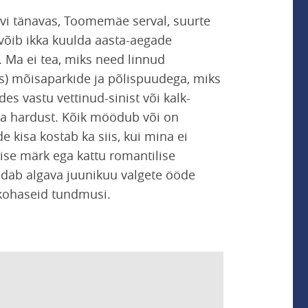
iivi tänavas, Toomemäe serval, suurte
 võib ikka kuulda aasta-aegade
. Ma ei tea, miks need linnud
s) mõisaparkide ja põlispuudega, miks
 vastu vettinud-sinist või kalk-
 ja hardust. Kõik möödub või on
 kisa kostab ka siis, kui mina ei
mise märk ega kattu romantilise
ndab algava juunikuu valgete ööde
ukohaseid tundmusi.