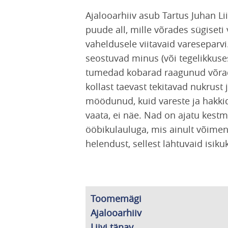
Ajalooarhiiv asub Tartus Juhan L
puude all, mille võrades sügiseti
vaheldusele viitavaid vareseparvi
seostuvad minus (või tegelikkuse
tumedad kobarad raagunud võrades
kollast taevast tekitavad nukrust
möödunud, kuid vareste ja hakkide
vaata, ei näe. Nad on ajatu kest
ööbikulauluga, mis ainult võime
helendust, sellest lähtuvaid isik
Toomemägi
Ajalooarhiiv
Liivi tänav