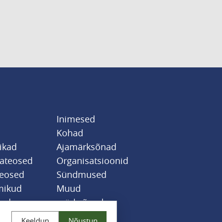
Inimesed
Kohad
likad
Ajamärksõnad
sateosed
Organisatsioonid
teosed
Sündmused
mikud
Muud
jad
märksõnad
Keeldun
Nõustun