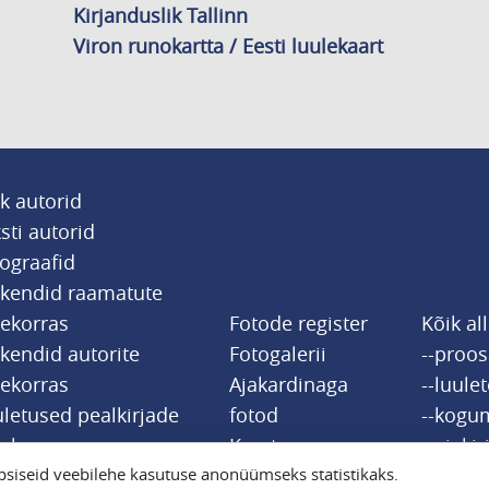
Kirjanduslik Tallinn
Viron runokartta / Eesti luulekaart
k autorid
sti autorid
ograafid
tkendid raamatute
jekorras
Fotode register
Kõik al
kendid autorite
Fotogalerii
--proo
jekorras
Ajakardinaga
--luule
letused pealkirjade
fotod
--kogu
jekorras
Kaart
--ajakir
siseid veebilehe kasutuse anonüümseks statistikaks.