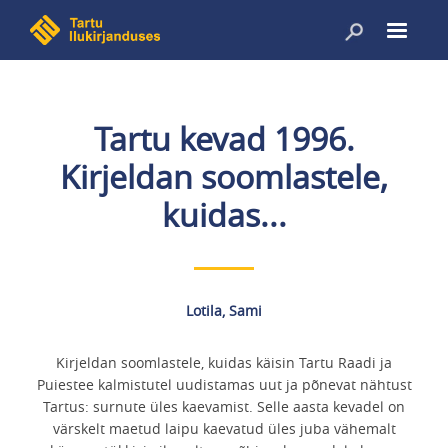
Liigu
edasi
põhisisu
juurde
Tartu kevad 1996.
Kirjeldan soomlastele,
kuidas...
Lotila, Sami
Kirjeldan soomlastele, kuidas käisin Tartu Raadi ja
Puiestee kalmistutel uudistamas uut ja põnevat nähtust
Tartus: surnute üles kaevamist. Selle aasta kevadel on
värskelt maetud laipu kaevatud üles juba vähemalt