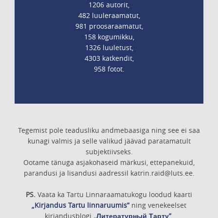
1206 autorit,
482 luuleraamatut,
981 proosaraamatut,
158 kogumikku,
1326 luuletust,
4303 katkendit,
958 fotot.
Tegemist pole teadusliku andmebaasiga ning see ei saa
kunagi valmis ja selle valikud jäävad paratamatult
subjektiivseks.
Ootame tänuga asjakohaseid märkusi, ettepanekuid,
parandusi ja lisandusi aadressil katrin.raid@luts.ee.
PS.
Vaata ka Tartu Linnaraamatukogu loodud kaarti
„Kirjandus Tartu linnaruumis”
ning venekeelset
kirjandusblogi
„Литературный Тарту”
.