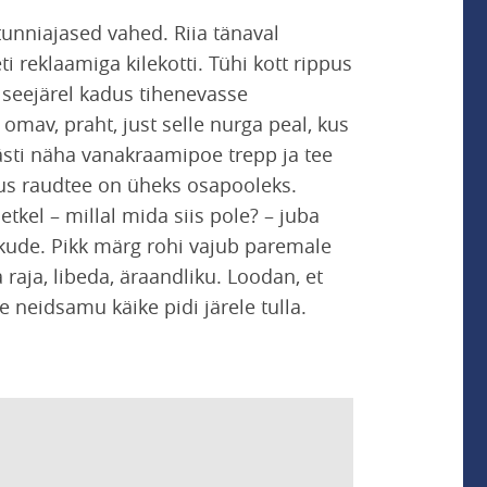
 tunniajased vahed. Riia tänaval
 reklaamiga kilekotti. Tühi kott rippus
 seejärel kadus tihenevasse
omav, praht, just selle nurga peal, kus
 hästi näha vanakraamipoe trepp ja tee
kus raudtee on üheks osapooleks.
hetkel
–
millal mida siis pole?
–
juba
ikude. Pikk märg rohi vajub paremale
raja, libeda, äraandliku. Loodan, et
e neidsamu käike pidi järele tulla.