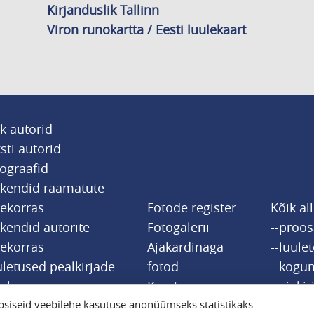
Kirjanduslik Tallinn
Viron runokartta / Eesti luulekaart
k autorid
sti autorid
ograafid
tkendid raamatute
jekorras
Fotode register
Kõik al
kendid autorite
Fotogalerii
--proo
jekorras
Ajakardinaga
--luule
letused pealkirjade
fotod
--kogu
jekorras
Kaart
--ajakir
siseid veebilehe kasutuse anonüümseks statistikaks.