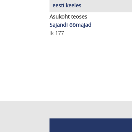
eesti keeles
Asukoht teoses
Sajandi öömajad
lk 177