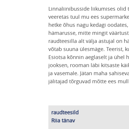
Linnaliinibusside liikumises olid
veeretas tuul mu ees supermarketi
hetke õhus nagu kedagi oodates,
hämarusse, mitte mingit väärtust 
raudteesilla alt välja astujal on
võtab suuna ülesmäge. Teerist, 
Esiotsa kõnnin aeglaselt ja ühel 
jooksen, rooman läbi kitsaste kä
ja vasemale. Jätan maha sahiseva 
jälitajad tõrguvad mõtte ees mull
raudteesild
Riia tänav