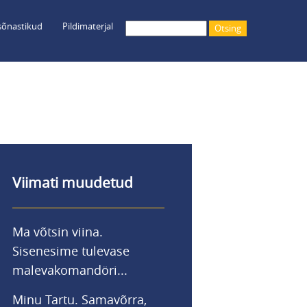
õnastikud
Pildimaterjal
Otsing
Viimati muudetud
Ma võtsin viina.
Sisenesime tulevase
malevakomandöri...
Minu Tartu. Samavõrra,