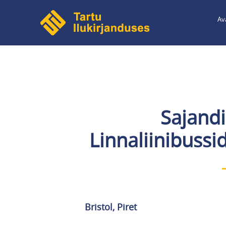
Liigu
Av
edasi
põhisisu
juurde
Sajand
Linnaliinibussid
Bristol, Piret