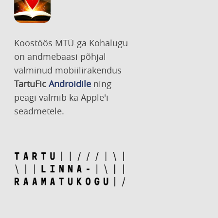
Koostöös MTÜ-ga Kohalugu
on andmebaasi põhjal
valminud mobiilirakendus
TartuFic
Androidile
ning
peagi valmib ka Apple'i
seadmetele.