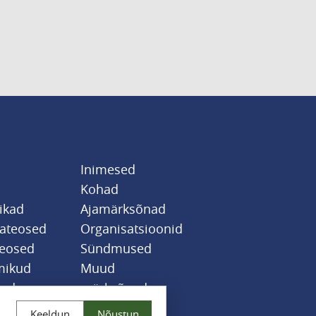
Inimesed
Kohad
likad
Ajamärksõnad
sateosed
Organisatsioonid
teosed
Sündmused
mikud
Muud
jad
märksõnad
Keeldun
Nõustun