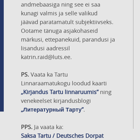
andmebaasiga ning see ei saa
kunagi valmis ja selle valikud
jäävad paratamatult subjektiivseks.
Ootame tänuga asjakohaseid
märkusi, ettepanekuid, parandusi ja
lisandusi aadressil
katrin.raid@luts.ee.
PS.
Vaata ka Tartu
Linnaraamatukogu loodud kaarti
„Kirjandus Tartu linnaruumis”
ning
venekeelset kirjandusblogi
„Литературный Тарту”
.
PPS.
Ja vaata ka:
Saksa Tartu / Deutsches Dorpat