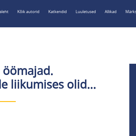
aleht
Kõik autorid
Katkendid
Luuletused
Allikad
Märks
i öömajad.
e liikumises olid...