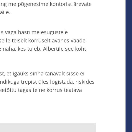
ning me põgenesime kontorist ärevate
aile.
bis väga hästi meiesugustele
selle teiselt korruselt avanes vaade
 näha, kes tuleb. Albertile see koht
t, et igaüks sinna tänavalt sisse ei
ndikuga trepist üles logistada, riskides
etõttu tagas teine korrus teatava