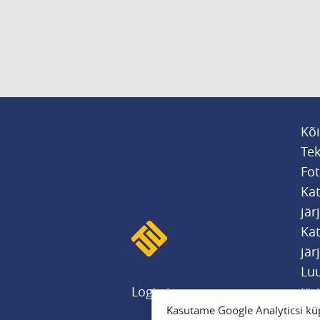
Kõi
Tek
Fot
Ka
jär
Kat
jär
Luu
Logi sisse
jär
Kasutame Google Analyticsi küp