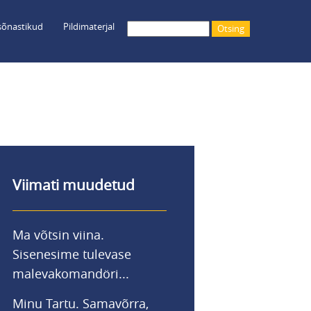
õnastikud
Pildimaterjal
Otsing
Viimati muudetud
Ma võtsin viina.
Sisenesime tulevase
malevakomandöri...
Minu Tartu. Samavõrra,