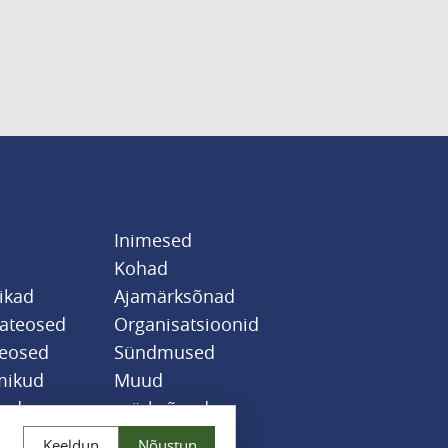
Inimesed
Kohad
likad
Ajamärksõnad
sateosed
Organisatsioonid
teosed
Sündmused
mikud
Muud
jad
märksõnad
Keeldun
Nõustun