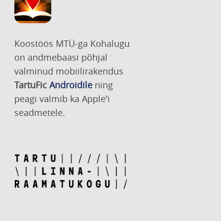
Koostöös MTÜ-ga Kohalugu
on andmebaasi põhjal
valminud mobiilirakendus
TartuFic
Androidile
ning
peagi valmib ka Apple'i
seadmetele.