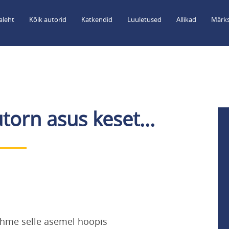
aleht
Kõik autorid
Katkendid
Luuletused
Allikad
Märks
utorn asus keset...
lähme selle asemel hoopis