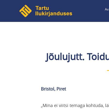
Liigu
Av
edasi
põhisisu
juurde
Jõulujutt. Toid
Bristol, Piret
„Mina ei viitsi temaga kohtuda, 