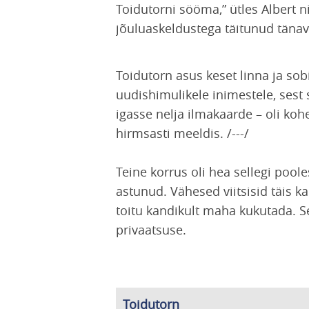
Toidutorni sööma,” ütles Albert 
jõuluaskeldustega täitunud tänav
Toidutorn asus keset linna ja so
uudishimulikele inimestele, sest 
igasse nelja ilmakaarde – oli kohe
hirmsasti meeldis. /---/
Teine korrus oli hea sellegi pooles
astunud. Vähesed viitsisid täis ka
toitu kandikult maha kukutada. Se
privaatsuse.
Toidutorn