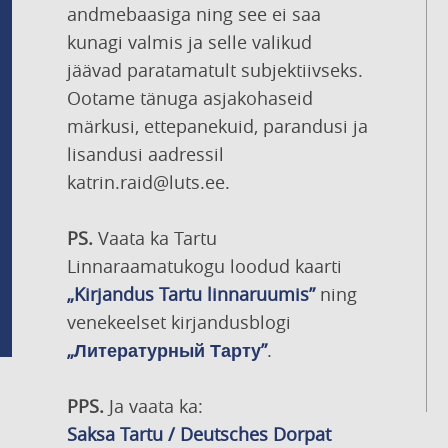
andmebaasiga ning see ei saa
kunagi valmis ja selle valikud
jäävad paratamatult subjektiivseks.
Ootame tänuga asjakohaseid
märkusi, ettepanekuid, parandusi ja
lisandusi aadressil
katrin.raid@luts.ee.
PS.
Vaata ka Tartu
Linnaraamatukogu loodud kaarti
„Kirjandus Tartu linnaruumis”
ning
venekeelset kirjandusblogi
„Литературный Тарту”
.
PPS.
Ja vaata ka:
Saksa Tartu / Deutsches Dorpat