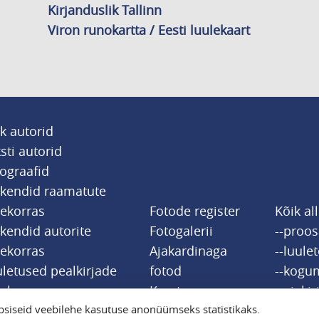
Kirjanduslik Tallinn
Viron runokartta / Eesti luulekaart
k autorid
sti autorid
ograafid
tkendid raamatute
jekorras
Fotode register
Kõik al
kendid autorite
Fotogalerii
--proo
jekorras
Ajakardinaga
--luule
letused pealkirjade
fotod
--kogu
jekorras
Kaart
--ajakir
siseid veebilehe kasutuse anonüümseks statistikaks.