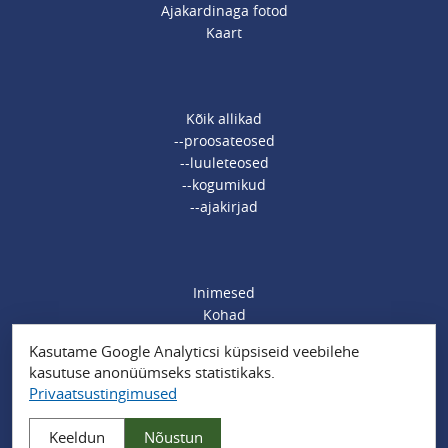
Ajakardinaga fotod
Kaart
Kõik allikad
--proosateosed
--luuleteosed
--kogumikud
--ajakirjad
Inimesed
Kohad
Ajamärksõnad
Kasutame Google Analyticsi küpsiseid veebilehe
Organisatsioonid
kasutuse anonüümseks statistikaks.
Sündmused
Privaatsustingimused
Muud märksõnad
Keeldun
Nõustun