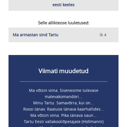
eesti keeles
Selle allikteose luuletused:
Ma armastan sind Tartu
lk 4
Viimati muudetud
Ma võtsin viina. Sisenesime tulevase
malevakomandöri...
Minu Tartu. Samavõrra, kui on...
Roosi tänav. Raatuse tänava kaarhallides...
Ma võtsin viina. Pika tänava saun...
Tartu Eesti vallakooliõpetajate (Hollmanni)