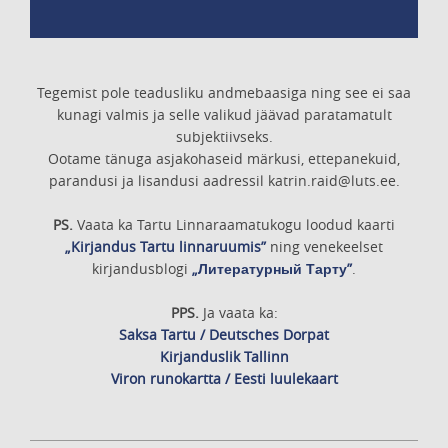
Tegemist pole teadusliku andmebaasiga ning see ei saa
kunagi valmis ja selle valikud jäävad paratamatult
subjektiivseks.
Ootame tänuga asjakohaseid märkusi, ettepanekuid,
parandusi ja lisandusi aadressil katrin.raid@luts.ee.
PS.
Vaata ka Tartu Linnaraamatukogu loodud kaarti
„Kirjandus Tartu linnaruumis”
ning venekeelset
kirjandusblogi
„Литературный Тарту”
.
PPS.
Ja vaata ka:
Saksa Tartu / Deutsches Dorpat
Kirjanduslik Tallinn
Viron runokartta / Eesti luulekaart