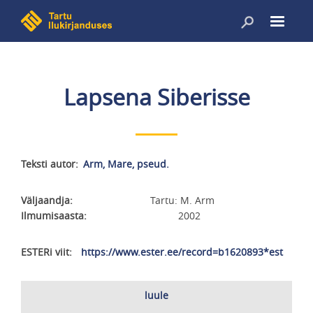
Liigu
edasi
põhisisu
juurde
Lapsena Siberisse
Teksti autor
Arm, Mare, pseud.
Väljaandja
Tartu: M. Arm
Ilmumisaasta
2002
ESTERi viit
https://www.ester.ee/record=b1620893*est
luule