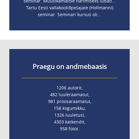
seminar. Muusikamaitse harimiseks lubati...
Tartu Eesti vallakooliõpetajate (Hollmanni)
seminar. Seminari kursus oli...
Praegu on andmebaasis
1206 autorit,
482 luuleraamatut,
981 proosaraamatut,
158 kogumikku,
1326 luuletust,
4303 katkendit,
958 fotot.