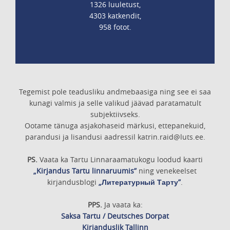
1326 luuletust,
4303 katkendit,
958 fotot.
Tegemist pole teadusliku andmebaasiga ning see ei saa
kunagi valmis ja selle valikud jäävad paratamatult
subjektiivseks.
Ootame tänuga asjakohaseid märkusi, ettepanekuid,
parandusi ja lisandusi aadressil katrin.raid@luts.ee.
PS.
Vaata ka Tartu Linnaraamatukogu loodud kaarti
„Kirjandus Tartu linnaruumis”
ning venekeelset
kirjandusblogi
„Литературный Тарту”
.
PPS.
Ja vaata ka:
Saksa Tartu / Deutsches Dorpat
Kirjanduslik Tallinn