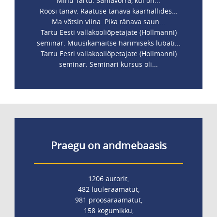
Minu Tartu. Samavõrra, kui on...
Roosi tänav. Raatuse tänava kaarhallides...
Ma võtsin viina. Pika tänava saun...
Tartu Eesti vallakooliõpetajate (Hollmanni)
seminar. Muusikamaitse harimiseks lubati...
Tartu Eesti vallakooliõpetajate (Hollmanni)
seminar. Seminari kursus oli...
Praegu on andmebaasis
1206 autorit,
482 luuleraamatut,
981 proosaraamatut,
158 kogumikku,