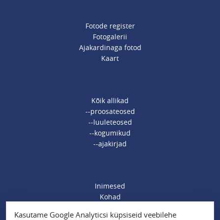
Fotode register
Fotogalerii
Ajakardinaga fotod
Kaart
Kõik allikad
--proosateosed
--luuleteosed
--kogumikud
--ajakirjad
Inimesed
Kohad
Ajamärksõnad
Kasutame Google Analyticsi küpsiseid veebilehe
Organisatsioonid