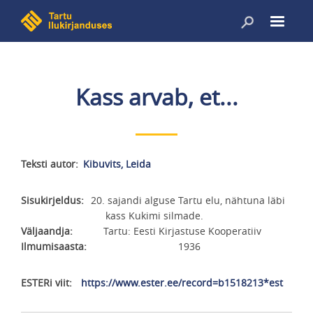
Liigu
edasi
põhisisu
juurde
Kass arvab, et...
Teksti autor
Kibuvits, Leida
Sisukirjeldus
20. sajandi alguse Tartu elu, nähtuna läbi
kass Kukimi silmade.
Väljaandja
Tartu: Eesti Kirjastuse Kooperatiiv
Ilmumisaasta
1936
ESTERi viit
https://www.ester.ee/record=b1518213*est