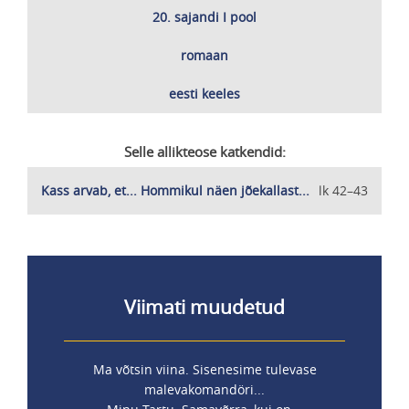
Ajamärksõnad
20. sajandi I pool
Laadimärksõnad
romaan
Keeled
eesti keeles
Selle allikteose katkendid:
Kass arvab, et... Hommikul näen jõekallast...
lk 42–43
Viimati muudetud
Ma võtsin viina. Sisenesime tulevase
malevakomandöri...