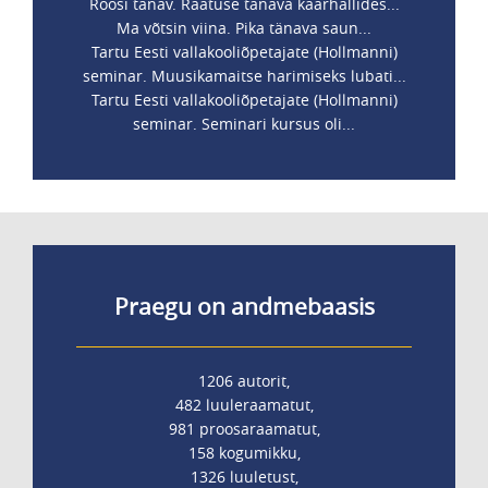
Roosi tänav. Raatuse tänava kaarhallides...
Ma võtsin viina. Pika tänava saun...
Tartu Eesti vallakooliõpetajate (Hollmanni)
seminar. Muusikamaitse harimiseks lubati...
Tartu Eesti vallakooliõpetajate (Hollmanni)
seminar. Seminari kursus oli...
Praegu on andmebaasis
1206 autorit,
482 luuleraamatut,
981 proosaraamatut,
158 kogumikku,
1326 luuletust,