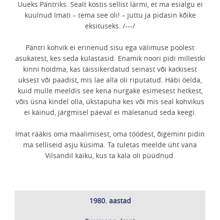
Uueks Päntriks. Sealt kostis sellist lärmi, et ma esialgu ei
kuulnud Imati – tema see oli! – juttu ja pidasin kõike
eksituseks. /---/
Päntri kohvik ei erinenud sisu ega välimuse poolest
asukatest, kes seda külastasid. Enamik noori pidi millestki
kinni hoidma, kas täissikerdatud seinast või katkisest
uksest või paadist, mis lae alla oli riputatud. Häbi öelda,
kuid mulle meeldis see kena nurgake esimesest hetkest,
võis üsna kindel olla, ükstapuha kes või mis seal kohvikus
ei käinud, järgmisel päeval ei mäletanud seda keegi.
Imat rääkis oma maalimisest, oma töödest, õigemini pidin
ma selliseid asju küsima. Ta tuletas meelde üht vana
Vilsandil käiku, kus ta kala oli püüdnud.
1980. aastad