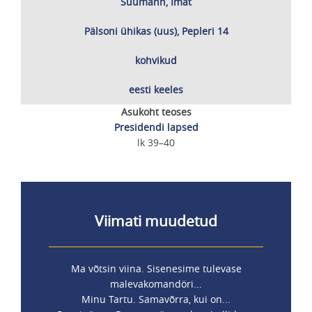
Suumann, Imat
Pälsoni ühikas (uus), Pepleri 14
kohvikud
eesti keeles
Asukoht teoses
Presidendi lapsed
lk 39–40
Viimati muudetud
Ma võtsin viina. Sisenesime tulevase
malevakomandöri...
Minu Tartu. Samavõrra, kui on...