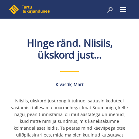
Liigu
edasi
põhisisu
juurde
Hinge ränd. Niisiis,
ükskord just…
Kivastik, Mart
Niisiis, ükskord just rongilt tulnud, sattusin koduteel
vastamisi tollesama noormehega, Imat Suumaniga, kelle
nägu, pean tunnistama, oli mul aastatega ununenud,
kuid mitte nimi ja sündmus, mis kaheksakümne
kolmandal aset leidis. Ta peatas mind käeviipega otse
üliõpilasintri ees, mida ma olen kuulnud kutsutavat