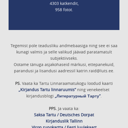
4303 katkendit,
958 fotot.
Tegemist pole teadusliku andmebaasiga ning see ei saa
kunagi valmis ja selle valikud jäävad paratamatult
subjektiivseks.
Ootame tänuga asjakohaseid märkusi, ettepanekuid,
parandusi ja lisandusi aadressil katrin.raid@luts.ee.
PS.
Vaata ka Tartu Linnaraamatukogu loodud kaarti
„Kirjandus Tartu linnaruumis”
ning venekeelset
kirjandusblogi
„Литературный Тарту”
.
PPS.
Ja vaata ka:
Saksa Tartu / Deutsches Dorpat
Kirjanduslik Tallinn
Viron runokartta / Eesti luulekaart