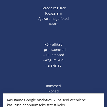
Fotode register
Fotogalerii
Ajakardinaga fotod
Kaart
Kõik allikad
--proosateosed
--luuleteosed
--kogumikud
--ajakirjad
Inimesed
Kohad
Ajamärksõnad
Kasutame Google Analyticsi küpsiseid veebilehe
Organisatsioonid
kasutuse anonüümseks statistikaks.
Sündmused