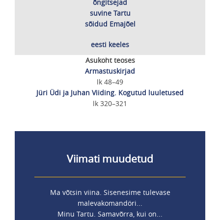
õngitsejad
suvine Tartu
sõidud Emajõel
eesti keeles
Asukoht teoses
Armastuskirjad
lk 48–49
Jüri Üdi ja Juhan Viiding. Kogutud luuletused
lk 320–321
Viimati muudetud
Ma võtsin viina. Sisenesime tulevase
malevakomandöri...
Minu Tartu. Samavõrra, kui on...