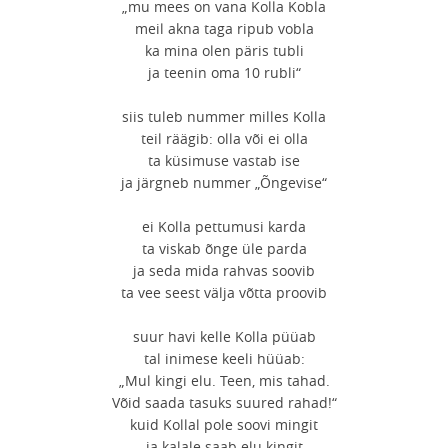
„mu mees on vana Kolla Kobla
meil akna taga ripub vobla
ka mina olen päris tubli
ja teenin oma 10 rubli“
siis tuleb nummer milles Kolla
teil räägib: olla või ei olla
ta küsimuse vastab ise
ja järgneb nummer „Õngevise“
ei Kolla pettumusi karda
ta viskab õnge üle parda
ja seda mida rahvas soovib
ta vee seest välja võtta proovib
suur havi kelle Kolla püüab
tal inimese keeli hüüab:
„Mul kingi elu. Teen, mis tahad.
Võid saada tasuks suured rahad!“
kuid Kollal pole soovi mingit
ja kalale saab elu kingit