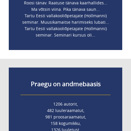
Roosi tänav. Raatuse tänava kaarhallides...
Ma võtsin viina. Pika tänava saun...
Tartu Eesti vallakooliõpetajate (Hollmanni)
seminar. Muusikamaitse harimiseks lubati...
Tartu Eesti vallakooliõpetajate (Hollmanni)
seminar. Seminari kursus oli...
Praegu on andmebaasis
1206 autorit,
482 luuleraamatut,
981 proosaraamatut,
158 kogumikku,
1326 luuletust,