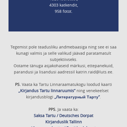
4303 katkendit,
958 fotot.
Tegemist pole teadusliku andmebaasiga ning see ei saa
kunagi valmis ja selle valikud jäävad paratamatult
subjektiivseks.
Ootame tänuga asjakohaseid märkusi, ettepanekuid,
parandusi ja lisandusi aadressil katrin.raid@luts.ee.
PS.
Vaata ka Tartu Linnaraamatukogu loodud kaarti
„Kirjandus Tartu linnaruumis”
ning venekeelset
kirjandusblogi
„Литературный Тарту”
.
PPS.
Ja vaata ka:
Saksa Tartu / Deutsches Dorpat
Kirjanduslik Tallinn