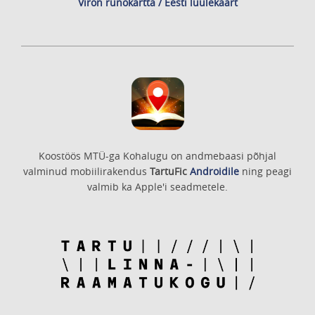
Viron runokartta / Eesti luulekaart
Koostöös MTÜ-ga Kohalugu on andmebaasi põhjal
valminud mobiilirakendus
TartuFic
Androidile
ning peagi
valmib ka Apple'i seadmetele.