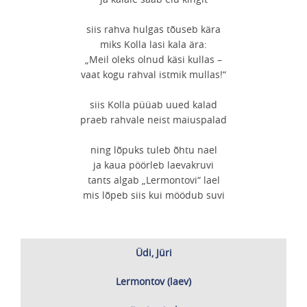
siis rahva hulgas tõuseb kära
miks Kolla lasi kala ära:
„Meil oleks olnud käsi kullas –
vaat kogu rahval istmik mullas!“
siis Kolla püüab uued kalad
praeb rahvale neist maiuspalad
ning lõpuks tuleb õhtu nael
ja kaua pöörleb laevakruvi
tants algab „Lermontovi“ lael
mis lõpeb siis kui möödub suvi
Üdi, Jüri
Lermontov (laev)