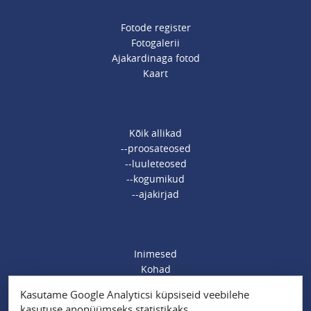
Fotode register
Fotogalerii
Ajakardinaga fotod
Kaart
Kõik allikad
--proosateosed
--luuleteosed
--kogumikud
--ajakirjad
Inimesed
Kohad
Ajamärksõnad
Kasutame Google Analyticsi küpsiseid veebilehe
Organisatsioonid
kasutuse anonüümseks statistikaks.