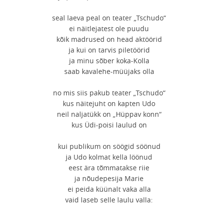
seal laeva peal on teater „Tschudo“
ei näitlejatest ole puudu
kõik madrused on head aktöörid
ja kui on tarvis piletöörid
ja minu sõber koka-Kolla
saab kavalehe-müüjaks olla
no mis siis pakub teater „Tschudo“
kus näitejuht on kapten Udo
neil naljatükk on „Hüppav konn“
kus Üdi-poisi laulud on
kui publikum on söögid söönud
ja Udo kolmat kella löönud
eest ära tõmmatakse riie
ja nõudepesija Marie
ei peida küünalt vaka alla
vaid laseb selle laulu valla: