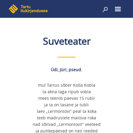
Liigu
edasi
põhisisu
juurde
Suveteater
Üdi, Jüri, pseud.
mul Tartus sõber Kolla Kobla
ta akna taga ripub vobla
mees teenib päevas 15 rubli
ja ta on tasane ja tubli
laev „Lermontovi“ peal ta koka
teeb madrustele maitsva roka
nad sõitvad „Lermontovil“ veeteed
ja puhkepäevad on neil reeded