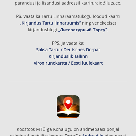
parandusi ja lisandusi aadressil katrin.raid@luts.ee.
PS.
Vaata ka Tartu Linnaraamatukogu loodud kaarti
„Kirjandus Tartu linnaruumis”
ning venekeelset
kirjandusblogi
„Литературный Тарту”
.
PPS.
Ja vaata ka:
Saksa Tartu / Deutsches Dorpat
Kirjanduslik Tallinn
Viron runokartta / Eesti luulekaart
Koostöös MTÜ-ga Kohalugu on andmebaasi põhjal
valminud mobiilirakendus
TartuFic
Androidile
ning peagi