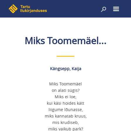
Liigu
edasi
põhisisu
juurde
Miks Toomemäel...
Kängsepp, Kaija
Miks Toomemäel
on alati sügis?
Miks ei loe,
kui käsi hoides kätt
liigume lõunasse,
miks kannatab kruus,
mis krudiseb,
miks vaikub park?