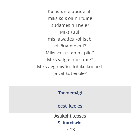
Kui istume puude all,
miks kõik on nii tume
südames nii hele?
Miks tuul,
mis latvades kohiseb,
ei jõua meieni?
Miks vaikus on nii pikk?
Miks valgus nii sume?
Miks aeg niivõrd lühike kui pikk
ja valikut ei ole?
Toomemägi
eesti keeles
Asukoht teoses
Silitamiseks
lk 23