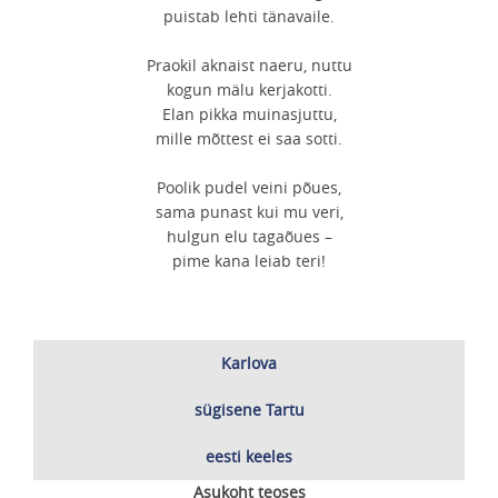
puistab lehti tänavaile.
Praokil aknaist naeru, nuttu
kogun mälu kerjakotti.
Elan pikka muinasjuttu,
mille mõttest ei saa sotti.
Poolik pudel veini põues,
sama punast kui mu veri,
hulgun elu tagaõues
–
pime kana leiab teri!
Karlova
sügisene Tartu
eesti keeles
Asukoht teoses