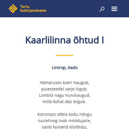
Liigu
edasi
põhisisu
juurde
Kaarlilinna õhtud I
Lintrop, Aado
Hämaruses koeri haugub,
puiesteedel varje liigub.
Lombid nagu hundiaugud,
mille kohal oksi kiigub.
Korstnast võõra kodu hõngu
tuulehoog toob möödujaile,
sasib kuivand elulõngu,