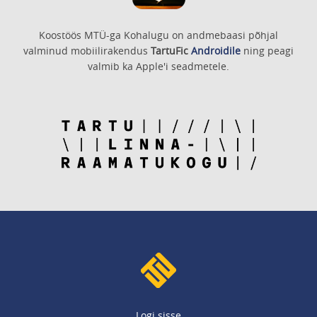
Koostöös MTÜ-ga Kohalugu on andmebaasi põhjal
valminud mobiilirakendus
TartuFic
Androidile
ning peagi
valmib ka Apple'i seadmetele.
Logi sisse