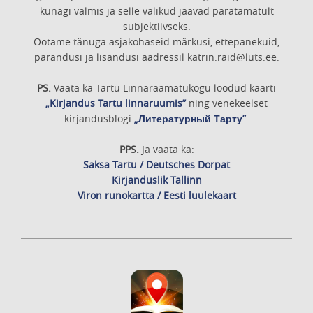
kunagi valmis ja selle valikud jäävad paratamatult
subjektiivseks.
Ootame tänuga asjakohaseid märkusi, ettepanekuid,
parandusi ja lisandusi aadressil katrin.raid@luts.ee.
PS.
Vaata ka Tartu Linnaraamatukogu loodud kaarti
„Kirjandus Tartu linnaruumis”
ning venekeelset
kirjandusblogi
„Литературный Тарту”
.
PPS.
Ja vaata ka:
Saksa Tartu / Deutsches Dorpat
Kirjanduslik Tallinn
Viron runokartta / Eesti luulekaart