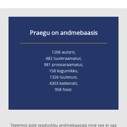
Praegu on andmebaasis
1206 autorit,
482 luuleraamatut,
981 proosaraamatut,
158 kogumikku,
1326 luuletust,
4303 katkendit,
958 fotot.
Tegemist pole teadusliku andmebaasiga ning see ei saa