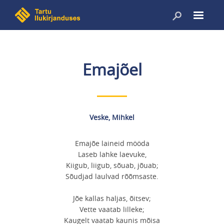
Liigu
edasi
põhisisu
juurde
Emajõel
Veske, Mihkel
Emajõe laineid mööda
Laseb lahke laevuke,
Kiigub, liigub, sõuab, jõuab;
Sõudjad laulvad rõõmsaste.
Jõe kallas haljas, õitsev;
Vette vaatab lilleke;
Kaugelt vaatab kaunis mõisa