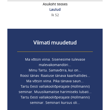
Asukoht teoses
Laulud
lk 52
Viimati muudetud
Ma võtsin viina. Sisenesime tulevase
malevakomandöri...
Minu Tartu. Samavõrra, kui on...
Roosi tänav. Raatuse tänava kaarhallides...
Ma võtsin viina. Pika tänava saun...
Tartu Eesti vallakooliõpetajate (Hollmanni)
seminar. Muusikamaitse harimiseks lubati...
Tartu Eesti vallakooliõpetajate (Hollmanni)
seminar. Seminari kursus oli...