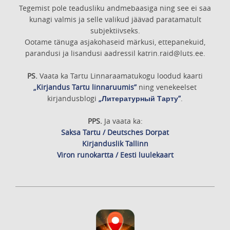
Tegemist pole teadusliku andmebaasiga ning see ei saa
kunagi valmis ja selle valikud jäävad paratamatult
subjektiivseks.
Ootame tänuga asjakohaseid märkusi, ettepanekuid,
parandusi ja lisandusi aadressil katrin.raid@luts.ee.
PS.
Vaata ka Tartu Linnaraamatukogu loodud kaarti
„Kirjandus Tartu linnaruumis”
ning venekeelset
kirjandusblogi
„Литературный Тарту”
.
PPS.
Ja vaata ka:
Saksa Tartu / Deutsches Dorpat
Kirjanduslik Tallinn
Viron runokartta / Eesti luulekaart