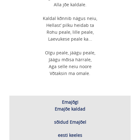
Alla jõe kaldale.
Kaldal kõnnib nägus neiu,
Hellast
’
pilku heidab ta
Rohu peale, lille peale,
Laevukese peale ka...
Olgu peale, jäägu peale,
Jäägu mõisa härrale,
Aga selle neiu noore
Võtaksin ma omale.
Emajõgi
Emajõe kaldad
sõidud Emajõel
eesti keeles